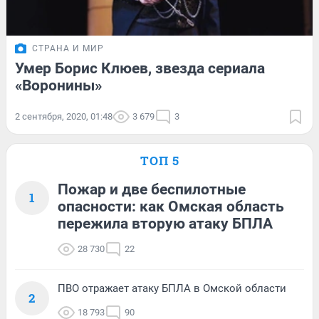
СТРАНА И МИР
Умер Борис Клюев, звезда сериала
«Воронины»
2 сентября, 2020, 01:48
3 679
3
ТОП 5
Пожар и две беспилотные
1
опасности: как Омская область
пережила вторую атаку БПЛА
28 730
22
ПВО отражает атаку БПЛА в Омской области
2
18 793
90