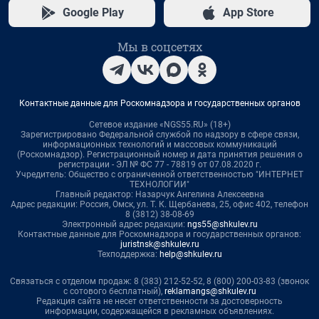
Google Play
App Store
Мы в соцсетях
Контактные данные для Роскомнадзора и государственных органов
Сетевое издание «NGS55.RU» (18+)
Зарегистрировано Федеральной службой по надзору в сфере связи,
информационных технологий и массовых коммуникаций
(Роскомнадзор). Регистрационный номер и дата принятия решения о
регистрации - ЭЛ № ФС 77 - 78819 от 07.08.2020 г.
Учредитель: Общество с ограниченной ответственностью "ИНТЕРНЕТ
ТЕХНОЛОГИИ"
Главный редактор: Назарчук Ангелина Алексеевна
Адрес редакции: Россия, Омск, ул. Т. К. Щербанева, 25, офис 402, телефон
8 (3812) 38-08-69
Электронный адрес редакции:
ngs55@shkulev.ru
Контактные данные для Роскомнадзора и государственных органов:
juristnsk@shkulev.ru
Техподдержка:
help@shkulev.ru
Связаться с отделом продаж: 8 (383) 212-52-52, 8 (800) 200-03-83 (звонок
с сотового бесплатный),
reklamangs@shkulev.ru
Редакция сайта не несет ответственности за достоверность
информации, содержащейся в рекламных объявлениях.