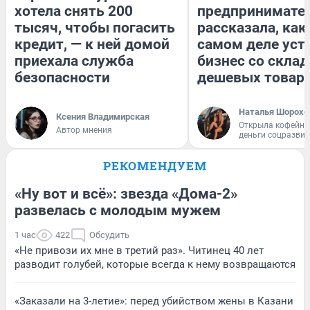
хотела снять 200
предпринимате
тысяч, чтобы погасить
рассказала, как
кредит, — к ней домой
самом деле уст
приехала служба
бизнес со скла
безопасности
дешевых товар
Наталья Шорохо
Ксения Владимирская
Открыла кофейну
Автор мнения
деньги соцразви
РЕКОМЕНДУЕМ
«Ну вот и всё»: звезда «Дома-2»
развелась с молодым мужем
1 час
422
Обсудить
«Не привози их мне в третий раз». Читинец 40 лет
разводит голубей, которые всегда к нему возвращаются
«Заказали на 3-летие»: перед убийством жены в Казани