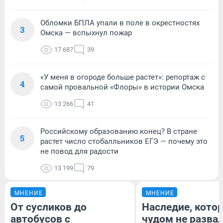
Обломки БПЛА упали в поле в окрестностях
3
Омска — вспыхнул пожар
17 687
39
«У меня в огороде больше растет»: репортаж с
4
самой провальной «Флоры» в истории Омска
13 266
41
Российскому образованию конец? В стране
5
растет число стобалльников ЕГЭ — почему это
не повод для радости
13 199
79
МНЕНИЕ
МНЕНИЕ
От сусликов до
Наследие, кото
автобусов с
чудом не разва