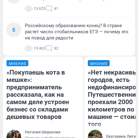
13 625
41
Российскому образованию конец? В стране
5
растет число стобалльников ЕГЭ — почему это
не повод для радости
13 465
82
МНЕНИЕ
МНЕНИЕ
«Покупаешь кота в
«Нет некрасивы
мешке»:
городов, есть
предприниматель
недофинансиро
рассказала, как на
Путешественни
самом деле устроен
проехали 2000
бизнес со складами
километров по 
дешевых товаров
машине — стоил
того
Наталья Шорохова
Екатерина Литк