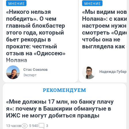
МНЕНИЕ
МНЕНИЕ
«Никого нельзя
«Мы видим нов
победить». О чем
Нолана»: с каки
главный блокбастер
настроем нужн
этого года, который
смотреть «Одис
бьет рекорды в
чтобы она не
прокате: честный
выглядела как 
отзыв на «Одиссею»
Нолана
Стас Соколов
Надежда Губарь
Эксперт
РЕКОМЕНДУЕМ
«Мне должны 17 млн, но банку плачу
я»: почему в Башкирии обманутые в
ИЖС не могут добиться правды
13 часов
5 940
3