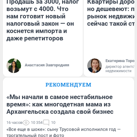
Продашь за 3000, налог
Квартиры доро
возьмут с 4000. Что
но дешевеют: п
нам готовит новый
рынок недвижи
налоговый закон — он
сейчас такой с
коснется импорта и
даже репетиторов
Екатерина Тороп
Анастасия Завгородняя
директор агентст
недвижимости
РЕКОМЕНДУЕМ
«Мы начали в самое нестабильное
время»: как многодетная мама из
Архангельска создала свой бизнес
16 часов
10 354
10
«Все еще в шоке»: сыну Трусовой исполнился год —
трогательный пост и фото