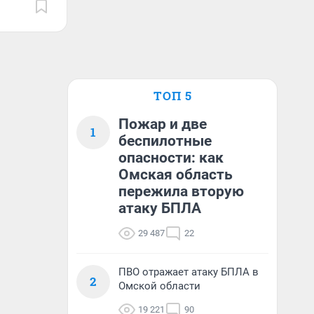
ТОП 5
Пожар и две
1
беспилотные
опасности: как
Омская область
пережила вторую
атаку БПЛА
29 487
22
ПВО отражает атаку БПЛА в
2
Омской области
19 221
90