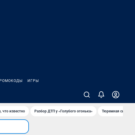
РОМОКОДЫ
ИГРЫ
, что известно
Разбор ДТП у «Голубого огонька»
Тюремная система