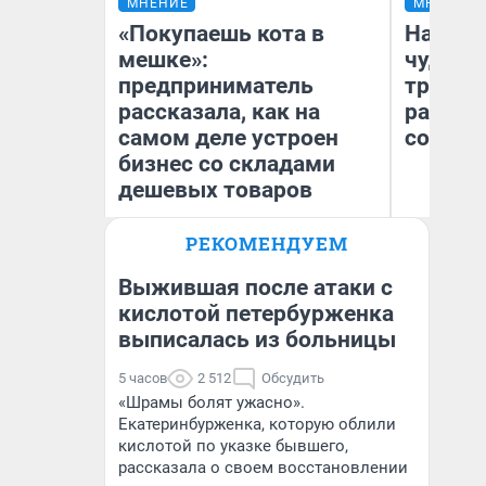
МНЕНИЕ
МНЕНИЕ
«Покупаешь кота в
Наслед
мешке»:
чудом 
предприниматель
трансп
рассказала, как на
разнес
самом деле устроен
советс
бизнес со складами
дешевых товаров
Ол
РЕКОМЕНДУЕМ
Наталья Шорохова
Бл
Открыла кофейную точку на
вл
деньги соцразвития
би
Выжившая после атаки с
кислотой петербурженка
выписалась из больницы
5 часов
2 512
Обсудить
«Шрамы болят ужасно».
Екатеринбурженка, которую облили
кислотой по указке бывшего,
рассказала о своем восстановлении