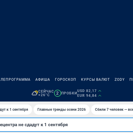
ЕЛЕПРОГРАММА
АФИША
ГОРОСКОП
КУРСЫ ВАЛЮТ
ZODY
П
USD 82,17
СЕЙЧАС
2
ПРОБКИ
+26°C
EUR 94,84
дут к 1 сентября
Главные тренды осени 2026
Сбили 7 человек — все
ецентра не сдадут к 1 сентября