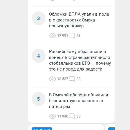
Обломки БПЛА упали в поле
3
в окрестностях Омска —
вспыхнул пожар
17 991
41
Российскому образованию
4
конец? В стране растет число
стобалльников ЕГЭ — почему
это не повод для радости
13 537
82
В Омской области объявили
5
беспилотную опасность в
пятый раз
11 940
33