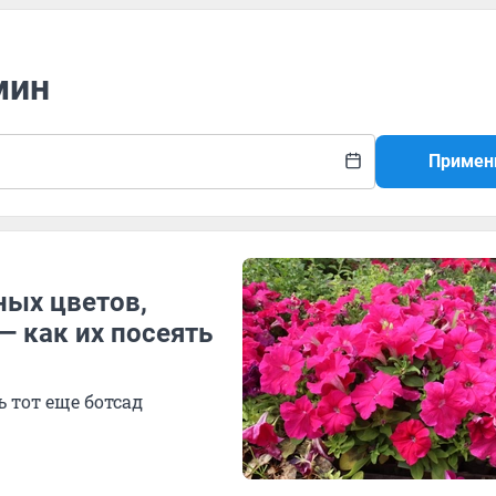
мин
Примен
ных цветов,
— как их посеять
 тот еще ботсад