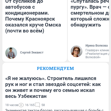
От сусликов до
«Спуталась речь
автобусов с
пургу». Врач — о
кондиционерами.
смертельном ди
Почему Красноярск
который сложн
оказался круче Омска
обнаружить
(почти во всём)
Ирина Волкова
Главврач клиник
Сергей Энквист
«Реабилитация д
Волковой»
РЕКОМЕНДУЕМ
«Я не жалуюсь». Строитель лишился
рук и ног и стал звездой соцсетей: как
он живет и почему его семью искал
весь Узбекистан
18 часов
16 165
58
Знаменитая тикток-блогер, рассказывавшая о борьбе с