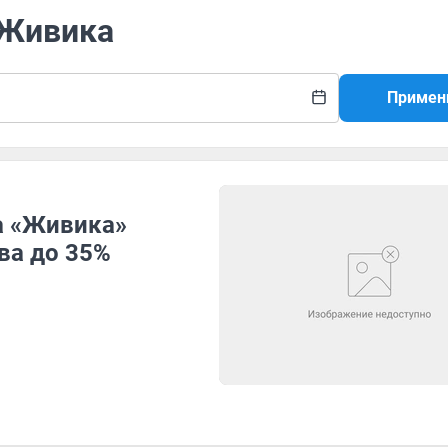
 Живика
Примен
а «Живика»
ва до 35%