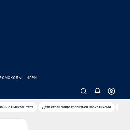
РОМОКОДЫ
ИГРЫ
заны с Омском: тест
Дети стали чаще травиться наркотиками
Появя