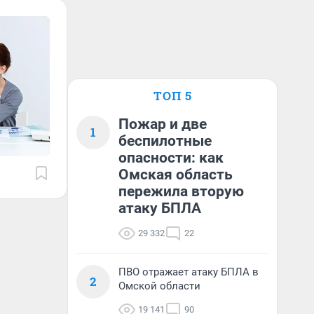
ТОП 5
Пожар и две
1
беспилотные
опасности: как
Омская область
пережила вторую
атаку БПЛА
29 332
22
ПВО отражает атаку БПЛА в
2
Омской области
19 141
90