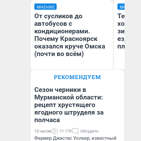
МНЕНИЕ
МНЕНИЕ
От сусликов до
Тепло 
автобусов с
холодн
кондиционерами.
зимой.
Почему Красноярск
ездит н
оказался круче Омска
плюсы 
(почти во всём)
РЕКОМЕНДУЕМ
Сергей Энквист
Д
Сезон черники в
Мурманской области:
рецепт хрустящего
ягодного штруделя за
полчаса
15 часов
11 179
Обсудить
Фермер Джастас Уолкер, известный