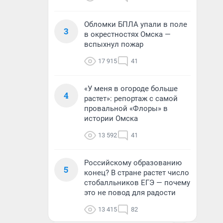
Обломки БПЛА упали в поле
3
в окрестностях Омска —
вспыхнул пожар
17 915
41
«У меня в огороде больше
4
растет»: репортаж с самой
провальной «Флоры» в
истории Омска
13 592
41
Российскому образованию
5
конец? В стране растет число
стобалльников ЕГЭ — почему
это не повод для радости
13 415
82