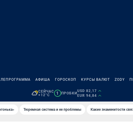
ЕЛЕПРОГРАММА
АФИША
ГОРОСКОП
КУРСЫ ВАЛЮТ
ZODY
П
USD 82,17
СЕЙЧАС
1
ПРОБКИ
+12°C
EUR 94,84
огонька»
Тюремная система и ее проблемы
Какие знаменитости свя