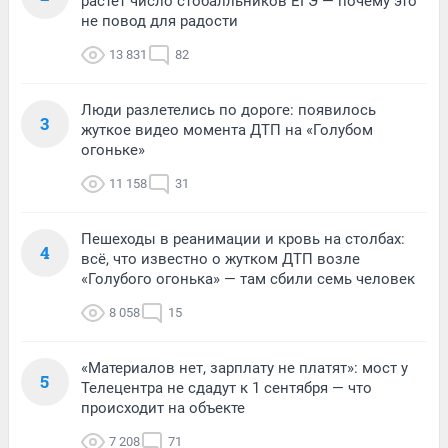
растет число стобалльников ЕГЭ — почему это
не повод для радости
13 831
82
Люди разлетелись по дороге: появилось
3
жуткое видео момента ДТП на «Голубом
огоньке»
11 158
31
Пешеходы в реанимации и кровь на столбах:
4
всё, что известно о жутком ДТП возле
«Голубого огонька» — там сбили семь человек
8 058
15
«Материалов нет, зарплату не платят»: мост у
5
Телецентра не сдадут к 1 сентября — что
происходит на объекте
7 208
71