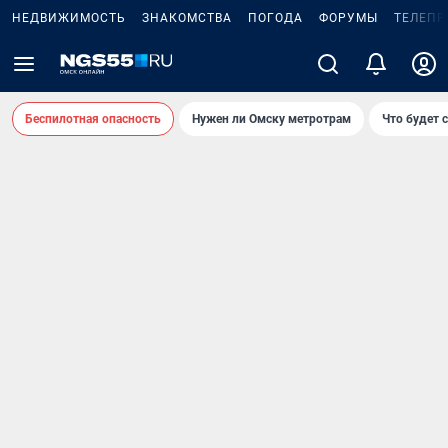
НЕДВИЖИМОСТЬ
ЗНАКОМСТВА
ПОГОДА
ФОРУМЫ
ТЕЛЕПР
Беспилотная опасность
Нужен ли Омску метротрам
Что будет 