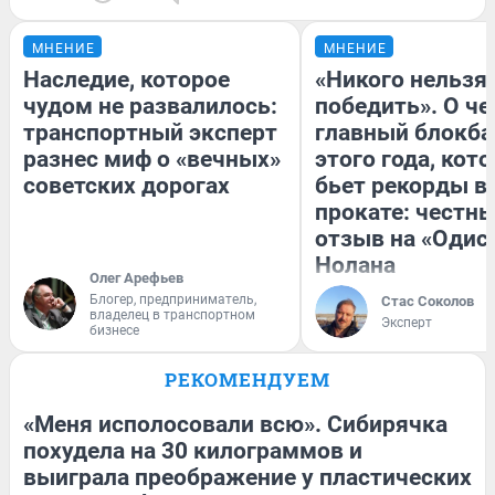
МНЕНИЕ
МНЕНИЕ
Наследие, которое
«Никого нельзя
чудом не развалилось:
победить». О ч
транспортный эксперт
главный блокба
разнес миф о «вечных»
этого года, кот
советских дорогах
бьет рекорды в
прокате: честн
отзыв на «Одис
Нолана
Олег Арефьев
Блогер, предприниматель,
Стас Соколов
владелец в транспортном
Эксперт
бизнесе
РЕКОМЕНДУЕМ
«Меня исполосовали всю». Сибирячка
похудела на 30 килограммов и
выиграла преображение у пластических