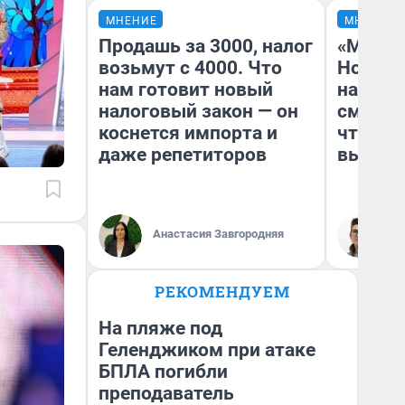
МНЕНИЕ
МНЕНИЕ
Продашь за 3000, налог
«Мы ви
возьмут с 4000. Что
Нолана
нам готовит новый
настро
налоговый закон — он
смотре
коснется импорта и
чтобы 
даже репетиторов
выгляд
Анастасия Завгородняя
На
РЕКОМЕНДУЕМ
На пляже под
Геленджиком при атаке
БПЛА погибли
преподаватель