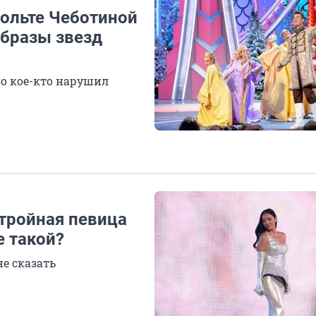
кольте Чеботиной
образы звезд
но кое-кто нарушил
стройная певица
е такой?
не сказать