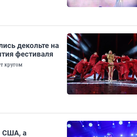
лись декольте на
ытия фестиваля
ет кругом
 США, а