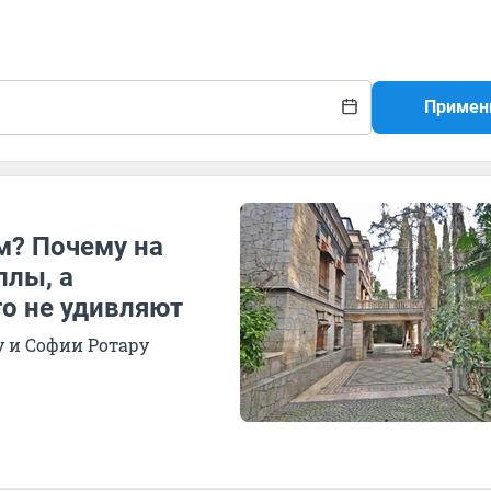
Примен
м? Почему на
ллы, а
о не удивляют
у и Софии Ротару