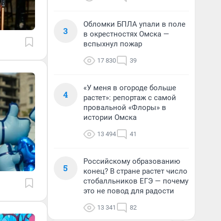
Обломки БПЛА упали в поле
3
в окрестностях Омска —
вспыхнул пожар
17 830
39
«У меня в огороде больше
4
растет»: репортаж с самой
провальной «Флоры» в
истории Омска
13 494
41
Российскому образованию
5
конец? В стране растет число
стобалльников ЕГЭ — почему
это не повод для радости
13 341
82