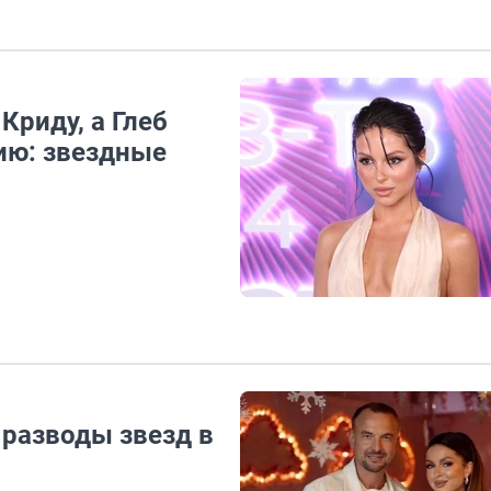
Криду, а Глеб
ию: звездные
 разводы звезд в