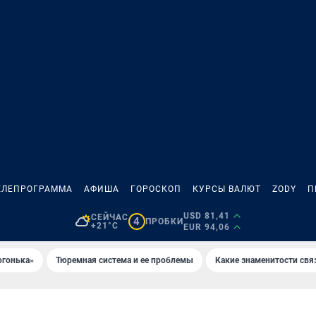
ЕЛЕПРОГРАММА
АФИША
ГОРОСКОП
КУРСЫ ВАЛЮТ
ZODY
П
USD 81,41
СЕЙЧАС
4
ПРОБКИ
+21°C
EUR 94,06
огонька»
Тюремная система и ее проблемы
Какие знаменитости свя