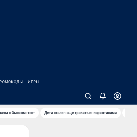
РОМОКОДЫ
ИГРЫ
заны с Омском: тест
Дети стали чаще травиться наркотиками
Появя