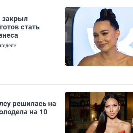
 закрыл
готов стать
знеса
 неделе
Алсу решилась на
олодела на 10