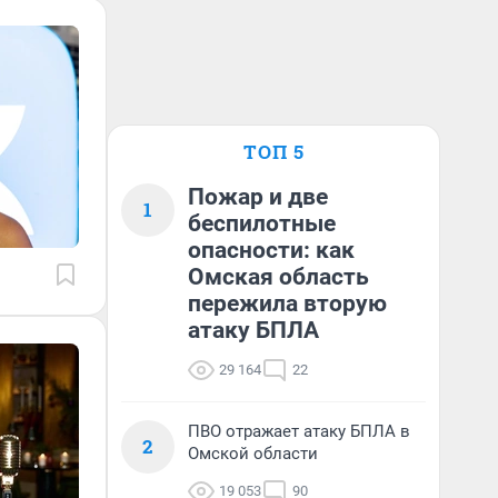
ТОП 5
Пожар и две
1
беспилотные
опасности: как
Омская область
пережила вторую
атаку БПЛА
29 164
22
ПВО отражает атаку БПЛА в
2
Омской области
19 053
90