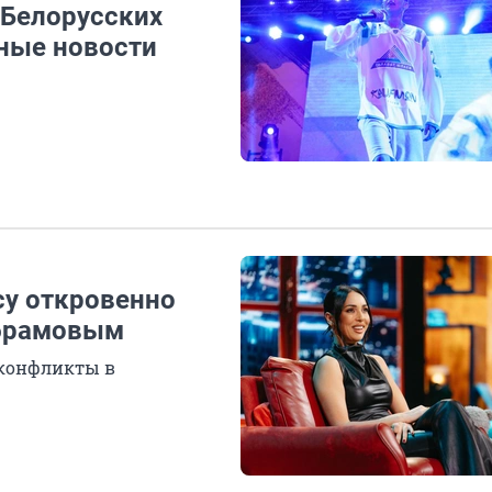
 Белорусских
дные новости
су откровенно
Абрамовым
 конфликты в