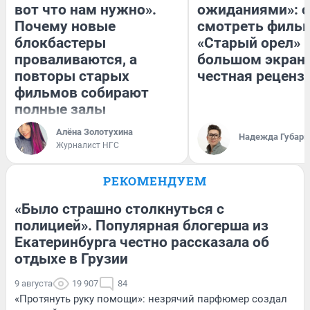
вот что нам нужно».
ожиданиями»: с
Почему новые
смотреть филь
блокбастеры
«Старый орел» 
проваливаются, а
большом экран
повторы старых
честная реценз
фильмов собирают
полные залы
Алёна Золотухина
Надежда Губарь
Журналист НГС
РЕКОМЕНДУЕМ
«Было страшно столкнуться с
полицией». Популярная блогерша из
Екатеринбурга честно рассказала об
отдыхе в Грузии
9 августа
19 907
84
«Протянуть руку помощи»: незрячий парфюмер создал