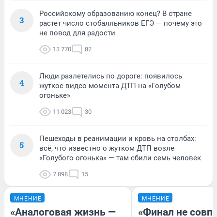
Российскому образованию конец? В стране
3
растет число стобалльников ЕГЭ — почему это
не повод для радости
13 770
82
Люди разлетелись по дороге: появилось
4
жуткое видео момента ДТП на «Голубом
огоньке»
11 023
30
Пешеходы в реанимации и кровь на столбах:
5
всё, что известно о жутком ДТП возле
«Голубого огонька» — там сбили семь человек
7 898
15
МНЕНИЕ
МНЕНИЕ
«Аналоговая жизнь —
«Финал не совпа