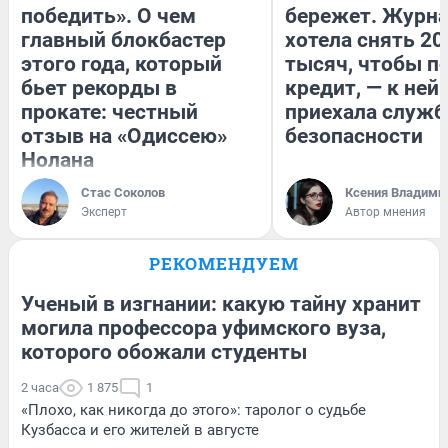
победить». О чем
бережет. Журн
главный блокбастер
хотела снять 20
этого года, который
тысяч, чтобы п
бьет рекорды в
кредит, — к ней
прокате: честный
приехала служб
отзыв на «Одиссею»
безопасности
Нолана
Стас Соколов
Ксения Владими
Эксперт
Автор мнения
РЕКОМЕНДУЕМ
Ученый в изгнании: какую тайну хранит
могила профессора уфимского вуза,
которого обожали студенты
2 часа
1 875
1
«Плохо, как никогда до этого»: таролог о судьбе
Кузбасса и его жителей в августе