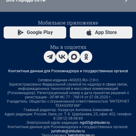
Мобильное приложение
Google Play
App Store
Мы в соцсетях
Контактные данные для Роскомнадзора и государственных органов
Сетевое издание «NGS55.RU» (18+)
Зарегистрировано Федеральной службой по надзору в сфере связи,
информационных технологий и массовых коммуникаций
(Роскомнадзор). Регистрационный номер и дата принятия решения о
регистрации - ЭЛ № ФС 77 - 78819 от 07.08.2020 г.
Учредитель: Общество с ограниченной ответственностью "ИНТЕРНЕТ
ТЕХНОЛОГИИ"
Главный редактор: Назарчук Ангелина Алексеевна
Адрес редакции: Россия, Омск, ул. Т. К. Щербанева, 25, офис 402, телефон
8 (3812) 38-08-69
Электронный адрес редакции:
ngs55@shkulev.ru
Контактные данные для Роскомнадзора и государственных органов:
juristnsk@shkulev.ru
Техподдержка:
help@shkulev.ru