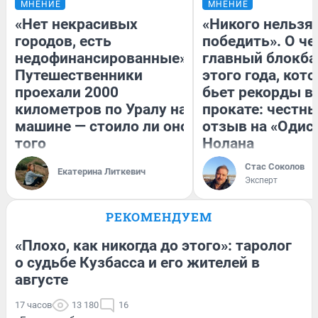
МНЕНИЕ
МНЕНИЕ
«Нет некрасивых
«Никого нельзя
городов, есть
победить». О ч
недофинансированные».
главный блокба
Путешественники
этого года, кот
проехали 2000
бьет рекорды в
километров по Уралу на
прокате: честн
машине — стоило ли оно
отзыв на «Одис
того
Нолана
Стас Соколов
Екатерина Литкевич
Эксперт
РЕКОМЕНДУЕМ
«Плохо, как никогда до этого»: таролог
о судьбе Кузбасса и его жителей в
августе
17 часов
13 180
16