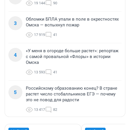
19 144
90
Обломки БПЛА упали в поле в окрестностях
3
Омска — вспыхнул пожар
17 919
41
«У меня в огороде больше растет»: репортаж
4
с самой провальной «Флоры» в истории
Омска
13 593
41
Российскому образованию конец? В стране
5
растет число стобалльников ЕГЭ — почему
это не повод для радости
13 417
82