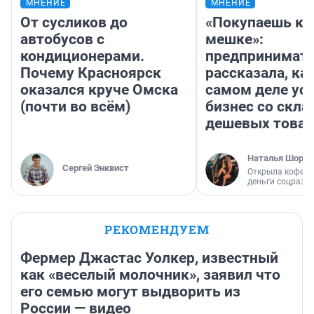
МНЕНИЕ
МНЕНИЕ
От сусликов до
«Покупаешь ко
автобусов с
мешке»:
кондиционерами.
предпринимат
Почему Красноярск
рассказала, как
оказался круче Омска
самом деле ус
(почти во всём)
бизнес со скл
дешевых това
Наталья Шорох
Сергей Энквист
Открыла кофейн
деньги соцразв
РЕКОМЕНДУЕМ
Фермер Джастас Уолкер, известный
как «веселый молочник», заявил что
его семью могут выдворить из
России — видео