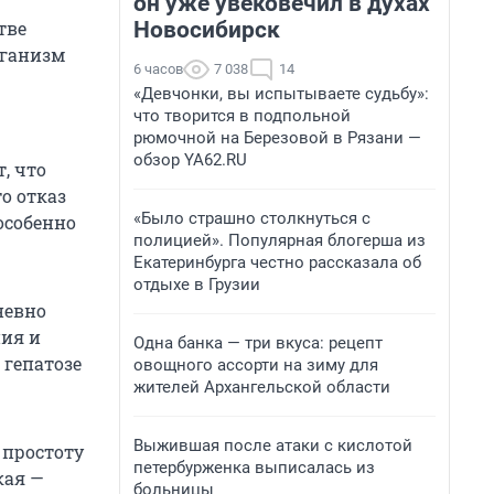
он уже увековечил в духах
Новосибирск
тве
рганизм
6 часов
7 038
14
«Девчонки, вы испытываете судьбу»:
что творится в подпольной
рюмочной на Березовой в Рязани —
обзор YA62.RU
, что
о отказ
«Было страшно столкнуться с
особенно
полицией». Популярная блогерша из
Екатеринбурга честно рассказала об
отдыхе в Грузии
невно
ния и
Одна банка — три вкуса: рецепт
 гепатозе
овощного ассорти на зиму для
жителей Архангельской области
Выжившая после атаки с кислотой
 простоту
петербурженка выписалась из
кая —
больницы