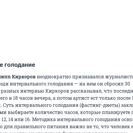
е голодание
липп Киркоров
неоднократно признавался журналиста
ощи интервального голодания — на нем он сбросил 30
 разных интервью Киркоров рассказывал, что послед
го в 18 часов вечера, а потом артист ест только после 
. Суть интервального голодания (фастинг-диеты) зак
ами выбираете количество часов, которые планируете 
0, 12, 14 или 16. Методика интервального голодания осн
то для правильного питания важно не то, что человек е