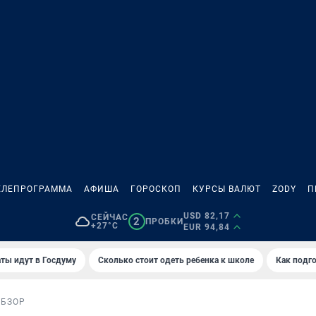
ЕЛЕПРОГРАММА
АФИША
ГОРОСКОП
КУРСЫ ВАЛЮТ
ZODY
П
USD 82,17
СЕЙЧАС
2
ПРОБКИ
+27°C
EUR 94,84
ты идут в Госдуму
Сколько стоит одеть ребенка к школе
Как подго
ОБЗОР