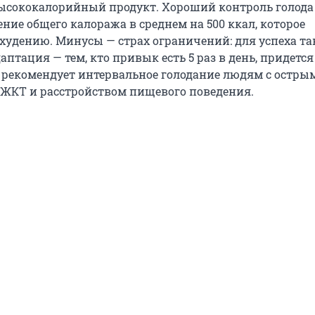
ысококалорийный продукт. Хороший контроль голода
ние общего калоража в среднем на 500 ккал, которое
охудению. Минусы — страх ограничений: для успеха та
птация — тем, кто привык есть 5 раз в день, придетс
е рекомендует интервальное голодание людям с остры
ЖКТ и расстройством пищевого поведения.