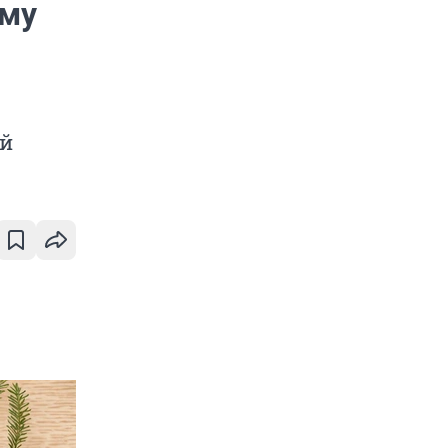
ому
ей