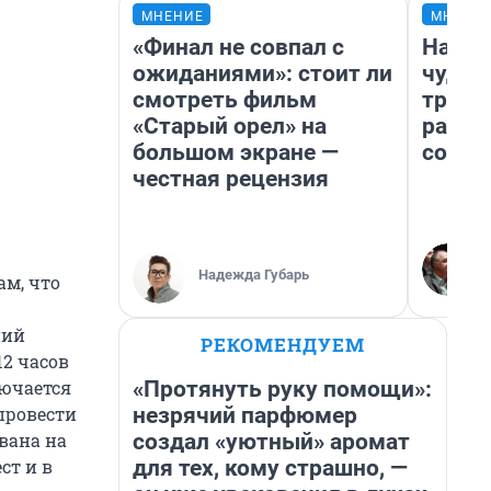
МНЕНИЕ
МНЕНИ
«Финал не совпал с
Насле
ожиданиями»: стоит ли
чудом
смотреть фильм
транс
«Старый орел» на
разне
большом экране —
совет
честная рецензия
Надежда Губарь
м, что
ний
РЕКОМЕНДУЕМ
12 часов
«Протянуть руку помощи»:
лючается
незрячий парфюмер
провести
создал «уютный» аромат
ована на
для тех, кому страшно, —
ст и в