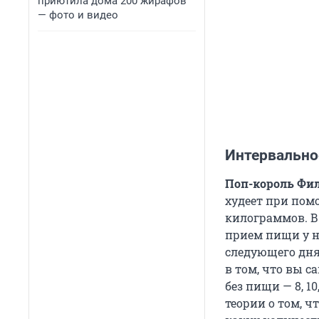
приютила дома 200 жирафов
— фото и видео
Интервально
Поп-король Фи
худеет при пом
килограммов. В
прием пищи у не
следующего дня
в том, что вы с
без пищи — 8, 1
теории о том, ч