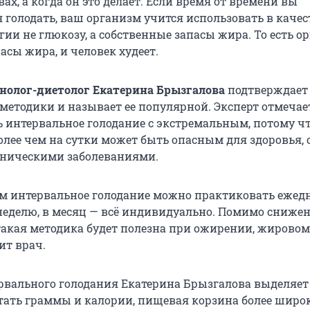
ах, а когда он это делает. Если время от времени вы
я голодать, ваш организм учится использовать в качес
ии не глюкозу, а собственные запасы жира. То есть о
асы жира, и человек худеет.
нолог-диетолог Екатерина Брызгалова
подтверждает
методики и называет ее популярной. Эксперт отмечает
ь интервальное голодание с экстремальным, потому чт
олее чем на сутки может быть опасным для здоровья, 
оническими заболеваниями.
м интервальное голодание можно практиковать ежед
 неделю, в месяц — всё индивидуально. Помимо сниже
 такая методика будет полезна при ожирении, жировом
ит врач.
рвального голодания Екатерина Брызгалова выделяет
тать граммы и калории, пищевая корзина более широ