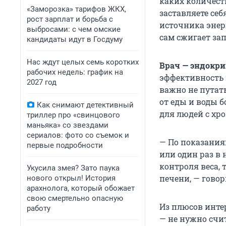
каких количеств
«Заморозка» тарифов ЖКХ,
заставляете себ
рост зарплат и борьба с
источника энерг
выбросами: с чем омские
сам сжигает зап
кандидаты идут в Госдуму
Нас ждут целых семь коротких
Врач — эндокри
рабочих недель: график на
эффективность 
2027 год
важно не путат
от еды и воды б
Как снимают детективный
для людей с хр
триллер про «свинцового
маньяка» со звездами
сериалов: фото со съемок и
— По показания
первые подробности
или один раз в
контроля веса,
Укусила змея? Зато паука
печени, — говор
нового открыл! История
арахнолога, который обожает
свою смертельно опасную
Из плюсов инте
работу
— не нужно счи