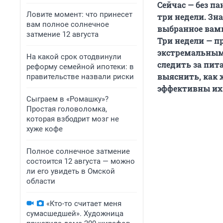
Сейчас — без па
Ловите момент: что принесет
три недели. Зна
вам полное солнечное
выбранное вами
затмение 12 августа
Три недели — п
экстремальным
На какой срок отодвинули
следить за пит
реформу семейной ипотеки: в
выяснить, как 
правительстве назвали риски
эффективны их
Сыграем в «Ромашку»?
Простая головоломка,
которая взбодрит мозг не
хуже кофе
Полное солнечное затмение
состоится 12 августа — можно
ли его увидеть в Омской
области
«Кто-то считает меня
сумасшедшей». Художница