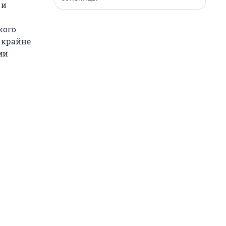
 и
кого
я крайне
ми