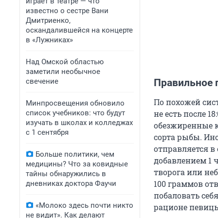
играет в театре — что
известно о сестре Вани
Дмитриенко,
оскандалившейся на концерте
в «Лужниках»
Над Омской областью
заметили необычное
свечение
Правильное п
По похожей сис
Минпросвещения обновило
список учебников: что будут
не есть после 1
изучать в школах и колледжах
обезжиренные к
с 1 сентября
сорта рыбы. Ино
отправляется в
Больше политики, чем
добавлением 1 
медицины? Что за ковидные
творога или не
тайны обнаружились в
100 граммов от
дневниках доктора Фаучи
побаловать себя
«Молоко здесь почти никто
рационе певицы
не видит». Как делают