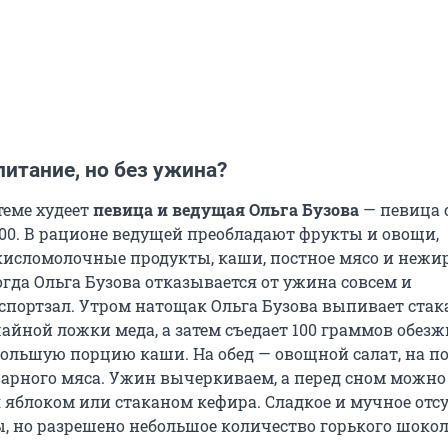
итание, но без ужина?
теме худеет
певица и ведущая Ольга Бузова
— певица 
8:00. В рационе ведущей преобладают фрукты и овощи,
исломолочные продукты, каши, постное мясо и нежи
гда Ольга Бузова отказывается от ужина совсем и
 спортзал. Утром натощак Ольга Бузова выпивает стак
чайной ложки меда, а затем съедает 100 граммов обез
большую порцию каши. На обед — овощной салат, на п
варного мяса. Ужин вычеркиваем, а перед сном можно
 яблоком или стаканом кефира. Сладкое и мучное отсу
, но разрешено небольшое количество горького шокол