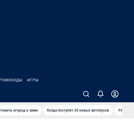
РОМОКОДЫ
ИГРЫ
товить огород к зиме
Когда поступят 35 новых автобусов
Убийца р