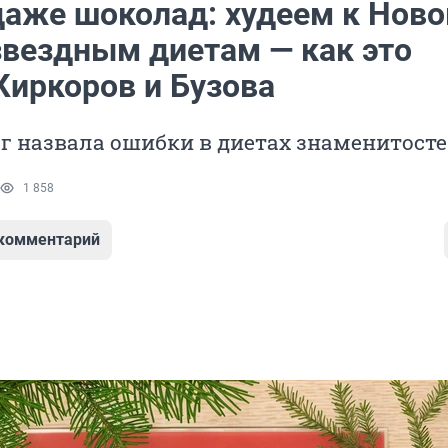
аже шоколад: худеем к Нов
звездным диетам — как это
Киркоров и Бузова
г назвала ошибки в диетах знаменитост
1 858
 комментарий