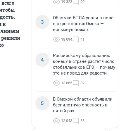
19 323
90
 всего
 чтобы
дость.
Обломки БПЛА упали в поле
3
я к
в окрестностях Омска —
вспыхнул пожар
ачинаем
ы решили
18 094
41
ко
Российскому образованию
4
конец? В стране растет число
стобалльников ЕГЭ — почему
это не повод для радости
13 665
82
В Омской области объявили
5
беспилотную опасность в
пятый раз
12 043
33