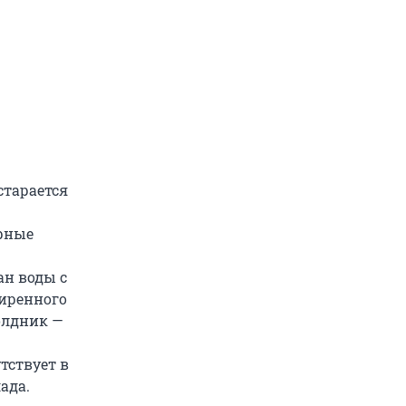
старается
рные
ан воды с
жиренного
олдник —
тствует в
ада.