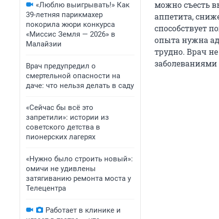
можно съесть в
«Люблю выигрывать!» Как
39-летняя парикмахер
аппетита, сниже
покорила жюри конкурса
способствует п
«Миссис Земля — 2026» в
опыта нужна ада
Малайзии
трудно. Врач н
заболеваниями 
Врач предупредил о
смертельной опасности на
даче: что нельзя делать в саду
«Сейчас бы всё это
запретили»: истории из
советского детства в
пионерских лагерях
«Нужно было строить новый»:
омичи не удивлены
затягиванию ремонта моста у
Телецентра
Работает в клинике и