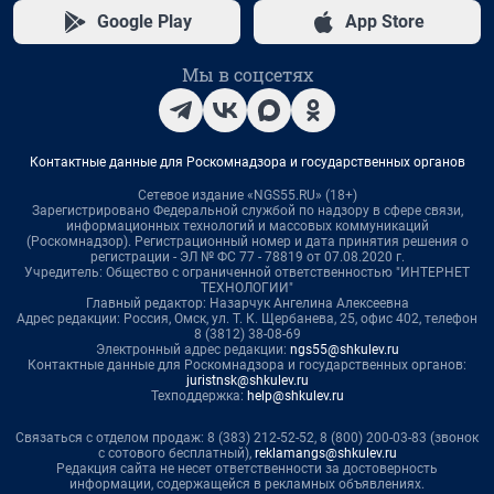
Google Play
App Store
Мы в соцсетях
Контактные данные для Роскомнадзора и государственных органов
Сетевое издание «NGS55.RU» (18+)
Зарегистрировано Федеральной службой по надзору в сфере связи,
информационных технологий и массовых коммуникаций
(Роскомнадзор). Регистрационный номер и дата принятия решения о
регистрации - ЭЛ № ФС 77 - 78819 от 07.08.2020 г.
Учредитель: Общество с ограниченной ответственностью "ИНТЕРНЕТ
ТЕХНОЛОГИИ"
Главный редактор: Назарчук Ангелина Алексеевна
Адрес редакции: Россия, Омск, ул. Т. К. Щербанева, 25, офис 402, телефон
8 (3812) 38-08-69
Электронный адрес редакции:
ngs55@shkulev.ru
Контактные данные для Роскомнадзора и государственных органов:
juristnsk@shkulev.ru
Техподдержка:
help@shkulev.ru
Связаться с отделом продаж: 8 (383) 212-52-52, 8 (800) 200-03-83 (звонок
с сотового бесплатный),
reklamangs@shkulev.ru
Редакция сайта не несет ответственности за достоверность
информации, содержащейся в рекламных объявлениях.