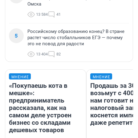
Омска
13 584
41
Российскому образованию конец? В стране
5
растет число стобалльников ЕГЭ — почему
это не повод для радости
13 404
82
МНЕНИЕ
МНЕНИЕ
«Покупаешь кота в
Продашь за 300
мешке»:
возьмут с 4000
предприниматель
нам готовит н
рассказала, как на
налоговый зако
самом деле устроен
коснется импор
бизнес со складами
даже репетито
дешевых товаров