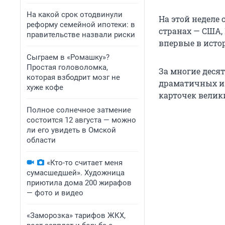
На какой срок отодвинули
На этой неделе 
реформу семейной ипотеки: в
странах — США,
правительстве назвали риски
впервые в исто
Сыграем в «Ромашку»?
Простая головоломка,
За многие деся
которая взбодрит мозг не
драматичных и 
хуже кофе
карточек велик
Полное солнечное затмение
состоится 12 августа — можно
ли его увидеть в Омской
области
«Кто-то считает меня
сумасшедшей». Художница
приютила дома 200 жирафов
— фото и видео
«Заморозка» тарифов ЖКХ,