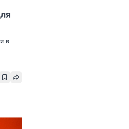
для
и в