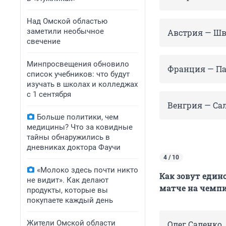
Над Омской областью
заметили необычное
Австрия — Шве
свечение
Минпросвещения обновило
Франция — Пар
список учебников: что будут
изучать в школах и колледжах
с 1 сентября
Венгрия — Сал
Больше политики, чем
медицины? Что за ковидные
тайны обнаружились в
дневниках доктора Фаучи
4 / 10
«Молоко здесь почти никто
Как зовут един
не видит». Как делают
матче на чемп
продукты, которые вы
покупаете каждый день
Жители Омской области
Олег Саленко