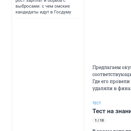
рост зарплат и борьба с
выбросами: с чем омские
кандидаты идут в Госдуму
Предлагаем оку
соответствующий
Где его провел
удаляли в финал
ТЕСТ
Тест на знан
1 / 10