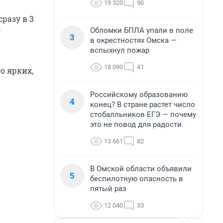
19 320
90
разу в 3
—
Обломки БПЛА упали в поле
3
в окрестностях Омска —
вспыхнул пожар
18 090
41
о ярких,
Российскому образованию
4
конец? В стране растет число
стобалльников ЕГЭ — почему
это не повод для радости
13 661
82
В Омской области объявили
5
беспилотную опасность в
пятый раз
12 040
33