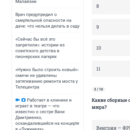
Малайзии
8
Врач предупредил о
смертельной опасности на
даче: что нельзя делать в саду
9
«Сейчас бы всё это
запретили»: истории из
10
советского детства в
пионерских лагерях
11
«Нужно было строить новый»:
омичи не удивлены
затягиванию ремонта моста у
Телецентра
3 / 10
Какие сборные
Работает в клинике и
играет в театре — что
мира?
известно о сестре Вани
Дмитриенко,
оскандалившейся на концерте
Венгрия — ФРГ
в «Лужниках»