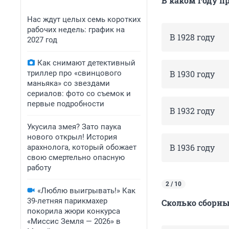
В каком году п
Нас ждут целых семь коротких
рабочих недель: график на
В 1928 году
2027 год
Как снимают детективный
триллер про «свинцового
В 1930 году
маньяка» со звездами
сериалов: фото со съемок и
первые подробности
В 1932 году
Укусила змея? Зато паука
нового открыл! История
В 1936 году
арахнолога, который обожает
свою смертельно опасную
работу
2 / 10
«Люблю выигрывать!» Как
39-летняя парикмахер
Сколько сборн
покорила жюри конкурса
«Миссис Земля — 2026» в