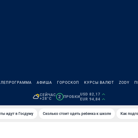
ЕЛЕПРОГРАММА
АФИША
ГОРОСКОП
КУРСЫ ВАЛЮТ
ZODY
П
USD 82,17
СЕЙЧАС
2
ПРОБКИ
+28°C
EUR 94,84
ты идут в Госдуму
Сколько стоит одеть ребенка к школе
Как подго