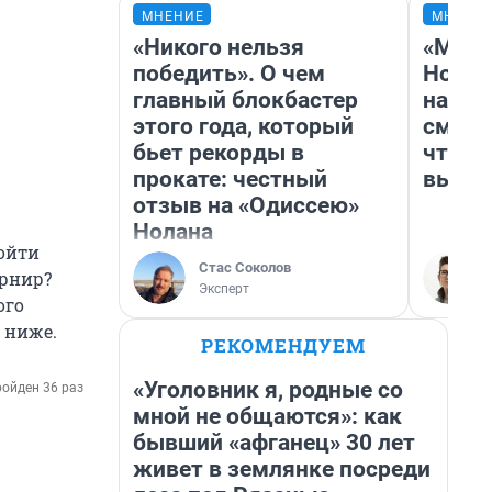
МНЕНИЕ
МНЕНИ
«Никого нельзя
«Мы в
победить». О чем
Нолан
главный блокбастер
настр
этого года, который
смотр
бьет рекорды в
чтобы
прокате: честный
выгля
отзыв на «Одиссею»
Нолана
ройти
Стас Соколов
урнир?
Эксперт
ого
— ниже.
РЕКОМЕНДУЕМ
«Уголовник я, родные со
ойден 36 раз
мной не общаются»: как
бывший «афганец» 30 лет
живет в землянке посреди