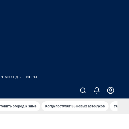
РОМОКОДЫ
ИГРЫ
товить огород к зиме
Когда поступят 35 новых автобусов
Убийца р