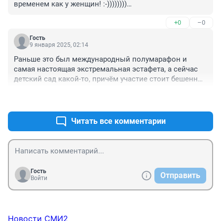
временем как у женщин! :-))))))))

Вот люди носятся то, прям завидую! Я в таком темпе 
+0
–0
и пары км не пробегу! :-)))
Гость
9 января 2025, 02:14
Раньше это был международный полумарафон и 
самая настоящая экстремальная эстафета, а сейчас 
детский сад какой-то, причём участие стоит бешенных 
денег.
+2
–0
Читать все комментарии
Гость
Отправить
Войти
Новости СМИ2