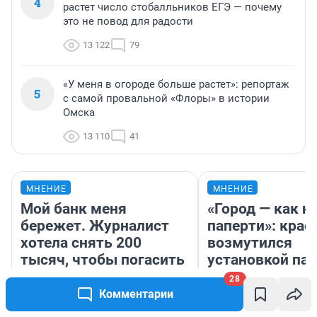
4
растет число стобалльников ЕГЭ — почему
это не повод для радости
13 122
79
«У меня в огороде больше растет»: репортаж
5
с самой провальной «Флоры» в истории
Омска
13 110
41
МНЕНИЕ
МНЕНИЕ
Мой банк меня
«Город — как н
бережет. Журналист
паперти»: крае
хотела снять 200
возмутился
тысяч, чтобы погасить
установкой па
кредит, — к ней домой
Высоцкому в 
28
приехала служба
Комментарии
безопасности