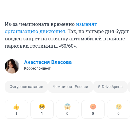
Из-за чемпионата временно
изменят
организацию движения
. Так, на четыре дня будет
введен запрет на стоянку автомобилей в районе
парковки гостиницы «50/60».
Анастасия Власова
Корреспондент
Фигурное катание
Чемпионат России
G-Drive Арена
А
1
1
0
0
0