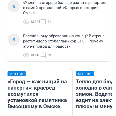
«У меня в огороде больше растет»: репортаж
4
с самой провальной «Флоры» в истории
Омска
13 146
41
Российскому образованию конец? В стране
5
растет число стобалльников ЕГЭ — почему
это не повод для радости
13 143
79
МНЕНИЕ
МНЕНИЕ
«Город — как нищий на
Тепло для бюд
паперти»: краевед
холодно в сало
возмутился
зимой. Водител
установкой памятника
ездит на элект
Высоцкому в Омске
плюсы и мину