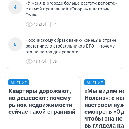
«У меня в огороде больше растет»: репортаж
4
с самой провальной «Флоры» в истории
Омска
13 218
41
Российскому образованию конец? В стране
5
растет число стобалльников ЕГЭ — почему
это не повод для радости
13 170
79
МНЕНИЕ
МНЕНИЕ
Квартиры дорожают,
«Мы видим нов
но дешевеют: почему
Нолана»: с как
рынок недвижимости
настроем нужн
сейчас такой странный
смотреть «Оди
чтобы она не
выглядела как