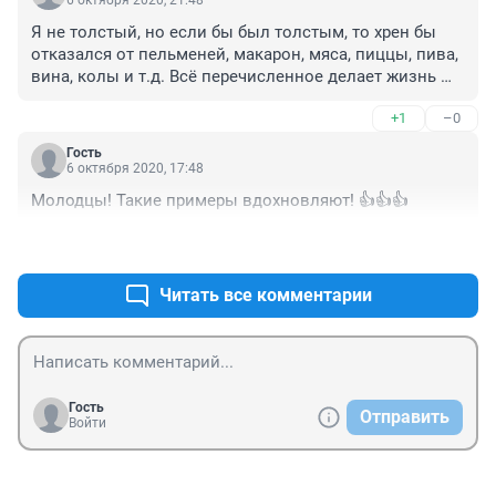
6 октября 2020, 21:48
Я не толстый, но если бы был толстым, то хрен бы 
отказался от пельменей, макарон, мяса, пиццы, пива, 
вина, колы и т.д. Всё перечисленное делает жизнь 
приятной, а дурацкие упражнения каждый день ради 
+1
–0
навязанных инстаграмом стандартов красоты делают 
жизнь бессмысленной и неприятной. Жить ради того, 
Гость
чтобы прыгать, бегать, качаться? Серьёзно? 
6 октября 2020, 17:48
Предпочитаю "качать" мозг. Так интереснее.
Молодцы! Такие примеры вдохновляют! 👍👍👍
+0
–1
Читать все комментарии
Гость
Отправить
Войти