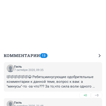
КОММЕНТАРИИ
13
Гость
7 октября 2020, 09:35
🤣🤣🤣🤣🤣🤣😂 Ребята,минусующие одобрительные 
комментарии к данной теме, вопрос к вам: а 
"минусы"-то -за что??? За то,что сила воли одного 
человека вызывает восхищение у другого???? 😲
+0
–0
Гость