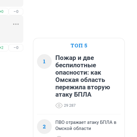
+0
–0
ТОП 5
+2
–0
Пожар и две
1
беспилотные
опасности: как
Омская область
пережила вторую
атаку БПЛА
29 287
ПВО отражает атаку БПЛА в
2
Омской области