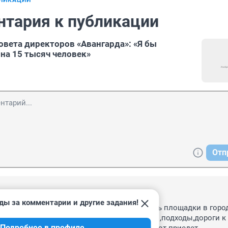
БЛИКАЦИИ
нтария к публикации
овета директоров «Авангарда»: «Я бы
 на 15 тысяч человек»
Отп
, 08:14
ды за комментарии и другие задания!
м не дает,НО на окраинах!чтобы не занимать площадки в город
оги..Стройте современные на десятилетия ,подходы,дороги к 
Подробнее в профиле