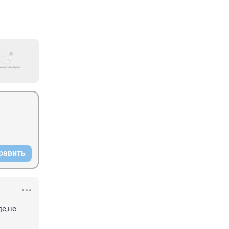
равить
е,не 