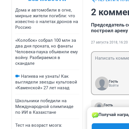
ПЕРЕЙТИ К ПУ
2 комме
Дома и автомобили в огне,
мирные жители погибли: что
известно о налетах дронов на
Председатель с
Россию
построил арену
«Колобок» собрал 100 млн за
27 августа 2018, 16:20
два дня проката, но фанаты
Человека-паука объявили ему
войну. Разбираемся в
скандале
Нагиева не узнать! Как
выглядели звезды культовой
Гость
Войти
«Каменской» 27 лет назад
Школьники победили на
Гость
Международной олимпиаде
28 августа 2018
по ИИ в Казахстане
Получай награ
Стройте...кто ва
перекрывать дор
Тест на возраст мозга: