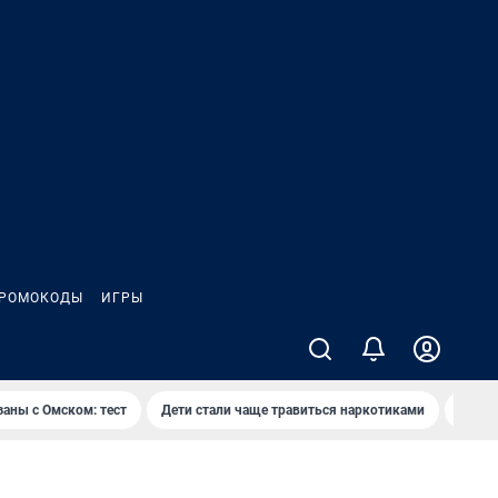
РОМОКОДЫ
ИГРЫ
заны с Омском: тест
Дети стали чаще травиться наркотиками
Появя