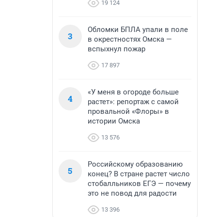
19 124
Обломки БПЛА упали в поле
3
в окрестностях Омска —
вспыхнул пожар
17 897
«У меня в огороде больше
4
растет»: репортаж с самой
провальной «Флоры» в
истории Омска
13 576
Российскому образованию
5
конец? В стране растет число
стобалльников ЕГЭ — почему
это не повод для радости
13 396