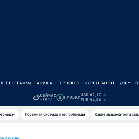
ЕЛЕПРОГРАММА
АФИША
ГОРОСКОП
КУРСЫ ВАЛЮТ
ZODY
П
USD 82,17
СЕЙЧАС
0
ПРОБКИ
+10°C
EUR 94,84
огонька»
Тюремная система и ее проблемы
Какие знаменитости свя