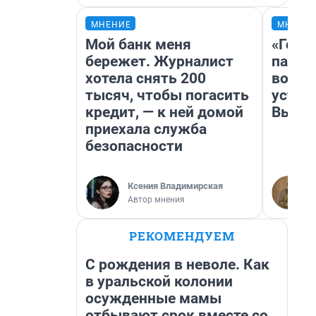
МНЕНИЕ
МНЕНИ
Мой банк меня
«Горо
бережет. Журналист
папер
хотела снять 200
возму
тысяч, чтобы погасить
устан
кредит, — к ней домой
Высоц
приехала служба
безопасности
Ксения Владимирская
Автор мнения
РЕКОМЕНДУЕМ
С рождения в неволе. Как
в уральской колонии
осужденные мамы
отбывают срок вместе со