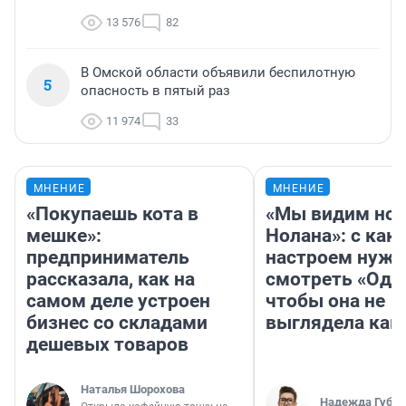
13 576
82
В Омской области объявили беспилотную
5
опасность в пятый раз
11 974
33
МНЕНИЕ
МНЕНИЕ
«Покупаешь кота в
«Мы видим нов
мешке»:
Нолана»: с как
предприниматель
настроем нужн
рассказала, как на
смотреть «Оди
самом деле устроен
чтобы она не
бизнес со складами
выглядела как
дешевых товаров
Наталья Шорохова
Надежда Губар