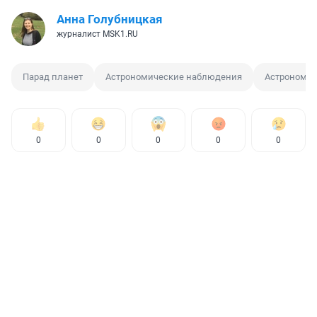
Анна Голубницкая
журналист MSK1.RU
Парад планет
Астрономические наблюдения
Астрономи
0
0
0
0
0