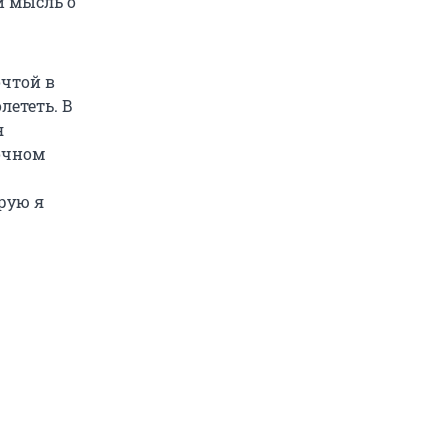
и мысль о
очтой в
лететь. В
я
рочном
рую я