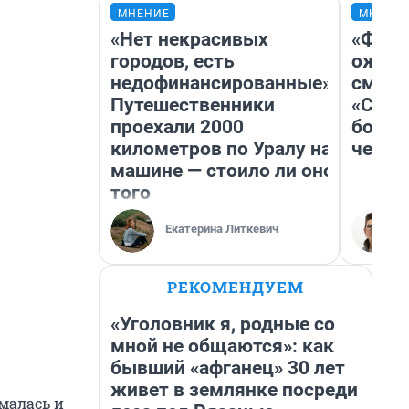
МНЕНИЕ
МНЕНИ
«Нет некрасивых
«Фина
городов, есть
ожида
недофинансированные».
смотр
Путешественники
«Стар
проехали 2000
больш
километров по Уралу на
честн
машине — стоило ли оно
того
Екатерина Литкевич
РЕКОМЕНДУЕМ
«Уголовник я, родные со
мной не общаются»: как
бывший «афганец» 30 лет
живет в землянке посреди
малась и