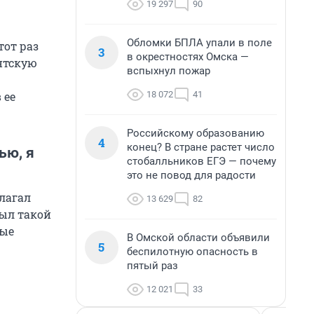
19 297
90
Обломки БПЛА упали в поле
тот раз
3
в окрестностях Омска —
нтскую
вспыхнул пожар
18 072
41
 ее
Российскому образованию
4
конец? В стране растет число
ью, я
стобалльников ЕГЭ — почему
это не повод для радости
лагал
13 629
82
ыл такой
ные
В Омской области объявили
5
беспилотную опасность в
пятый раз
12 021
33