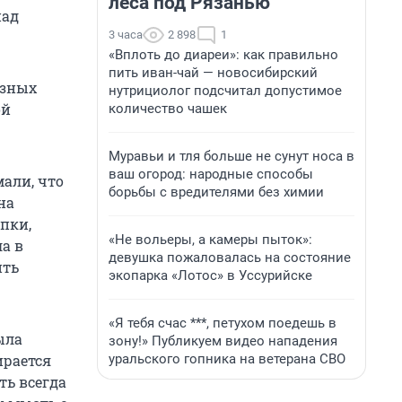
леса под Рязанью
над
3 часа
2 898
1
«Вплоть до диареи»: как правильно
пить иван-чай — новосибирский
азных
нутрициолог подсчитал допустимое
ой
количество чашек
Муравьи и тля больше не сунут носа в
ваш огород: народные способы
али, что
борьбы с вредителями без химии
на
пки,
«Не вольеры, а камеры пыток»:
а в
девушка пожаловалась на состояние
ить
экопарка «Лотос» в Уссурийске
«Я тебя счас ***, петухом поедешь в
ыла
зону!» Публикуем видео нападения
уральского гопника на ветерана СВО
ирается
ть всегда