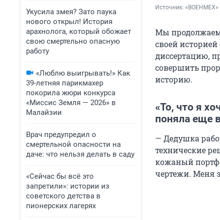
Источник: 
«ВОЕНМЕХ» и
Укусила змея? Зато паука
нового открыл! История
арахнолога, который обожает
Мы продолжаем 
свою смертельно опасную
своей историей
работу
диссертацию, п
совершить прор
«Люблю выигрывать!» Как
историю.
39-летняя парикмахер
покорила жюри конкурса
«Миссис Земля — 2026» в
«То, что я х
Малайзии
поняла еще 
Врач предупредил о
— Дедушка рабо
смертельной опасности на
технические ре
даче: что нельзя делать в саду
кожаный портфе
чертежи. Меня э
«Сейчас бы всё это
запретили»: истории из
советского детства в
пионерских лагерях