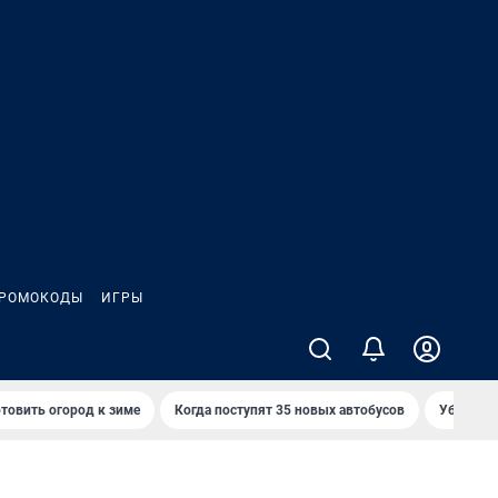
РОМОКОДЫ
ИГРЫ
товить огород к зиме
Когда поступят 35 новых автобусов
Убийца р