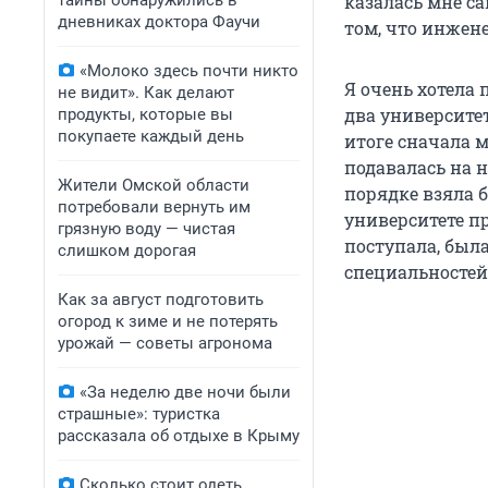
тайны обнаружились в
казалась мне с
дневниках доктора Фаучи
том, что инжене
«Молоко здесь почти никто
Я очень хотела
не видит». Как делают
два университет
продукты, которые вы
покупаете каждый день
итоге сначала м
подавалась на 
Жители Омской области
порядке взяла б
потребовали вернуть им
университете п
грязную воду — чистая
поступала, был
слишком дорогая
специальностей
Как за август подготовить
огород к зиме и не потерять
урожай — советы агронома
«За неделю две ночи были
страшные»: туристка
рассказала об отдыхе в Крыму
Сколько стоит одеть