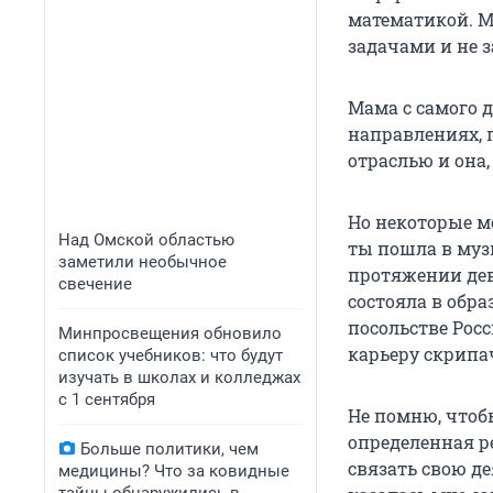
математикой. М
задачами и не з
Мама с самого 
направлениях, 
отраслью и она,
Но некоторые м
Над Омской областью
ты пошла в музы
заметили необычное
протяжении дев
свечение
состояла в обр
посольстве Рос
Минпросвещения обновило
карьеру скрипа
список учебников: что будут
изучать в школах и колледжах
с 1 сентября
Не помню, чтоб
определенная р
Больше политики, чем
связать свою де
медицины? Что за ковидные