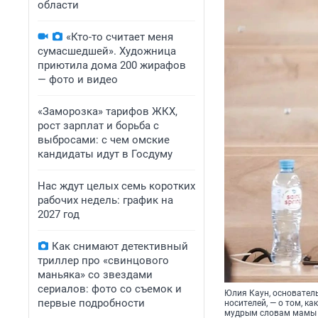
области
«Кто-то считает меня
сумасшедшей». Художница
приютила дома 200 жирафов
— фото и видео
«Заморозка» тарифов ЖКХ,
рост зарплат и борьба с
выбросами: с чем омские
кандидаты идут в Госдуму
Нас ждут целых семь коротких
рабочих недель: график на
2027 год
Как снимают детективный
триллер про «свинцового
маньяка» со звездами
сериалов: фото со съемок и
Юлия Каун, основател
первые подробности
носителей, — о том, к
мудрым словам мамы и