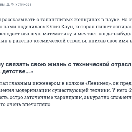
м. Д. Ф. Устинова
рассказывать о талантливых женщинах в науке. На э
 с нами поделилась Юлия Каун, которая пишет аспира
реподает высшую математику и мечтает когда-нибудь
ыв в ракетно-космической отрасли, вписав свое имя в
очу связать свою жизнь с технической отрасл
в детстве…»
тал главным инженером в колхозе «Ленинец», он пред
шения модернизации существующей техники. У него б
ль, остро заточенные карандаши, аккуратно сложен
то очень впечатляло.