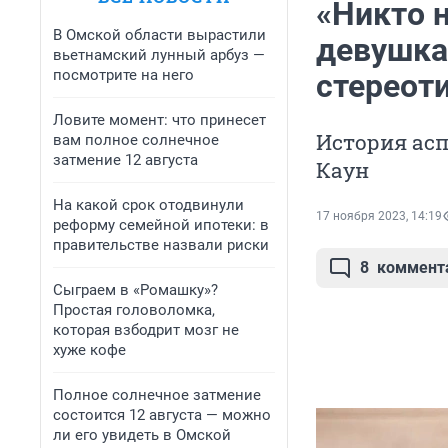
«Никто 
В Омской области вырастили
девушка
вьетнамский лунный арбуз —
посмотрите на него
стереоти
Ловите момент: что принесет
История асп
вам полное солнечное
затмение 12 августа
Каун
На какой срок отодвинули
17 ноября 2023, 14:19
реформу семейной ипотеки: в
правительстве назвали риски
8
коммент
Сыграем в «Ромашку»?
Простая головоломка,
которая взбодрит мозг не
хуже кофе
Полное солнечное затмение
состоится 12 августа — можно
ли его увидеть в Омской