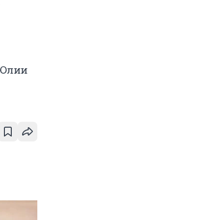
:
 Юлии