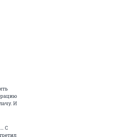
ить
перацию
лачу. И
… С
стретил