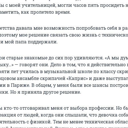
ы с моей учительницей, могли часов пять просидеть 
аметить, как пролетело время.
детства давала мне возможность попробовать себя в р
поэтому мое решение связать свою жизнь с техническ
 и мой папа поддержали.
ои старые знакомые до сих пор удивляются. «А мы дум
ку…» — говорят они. Дело в том, что я действительно 
яти лет училась в музыкальной школе по классу скри
азцовом ансамбле скрипачей «Каприс» и даже выступал
сии в Париже. В общем, у меня были все шансы постро
чки. Но я приняла другое решение.
ы кто-то отговаривал меня от выбора профессии. Но б
еакция от людей, когда они слышали, что девочка соб
ятельность с физикой. Тем не менее техническая облас