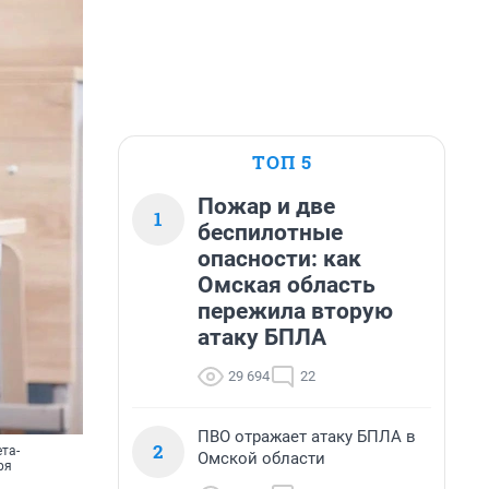
ТОП 5
Пожар и две
1
беспилотные
опасности: как
Омская область
пережила вторую
атаку БПЛА
29 694
22
ПВО отражает атаку БПЛА в
2
та-
Омской области
ря