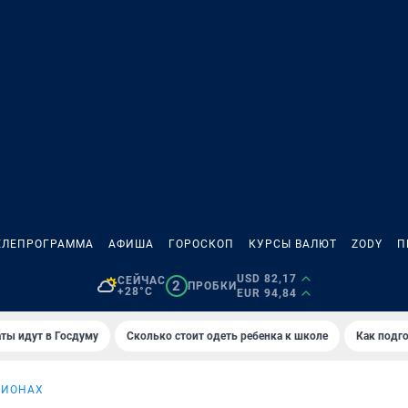
ЕЛЕПРОГРАММА
АФИША
ГОРОСКОП
КУРСЫ ВАЛЮТ
ZODY
П
USD 82,17
СЕЙЧАС
2
ПРОБКИ
+28°C
EUR 94,84
ты идут в Госдуму
Сколько стоит одеть ребенка к школе
Как подго
ГИОНАХ