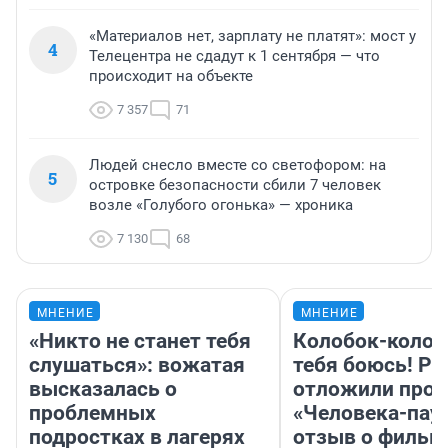
«Материалов нет, зарплату не платят»: мост у
4
Телецентра не сдадут к 1 сентября — что
происходит на объекте
7 357
71
Людей снесло вместе со светофором: на
5
островке безопасности сбили 7 человек
возле «Голубого огонька» — хроника
7 130
68
МНЕНИЕ
МНЕНИЕ
«Никто не станет тебя
Колобок-колобо
слушаться»: вожатая
тебя боюсь! Ра
высказалась о
отложили прок
проблемных
«Человека-пау
подростках в лагерях
отзыв о фильм