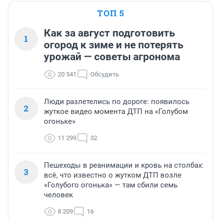
ТОП 5
Как за август подготовить
1
огород к зиме и не потерять
урожай — советы агронома
20 541
Обсудить
Люди разлетелись по дороге: появилось
2
жуткое видео момента ДТП на «Голубом
огоньке»
11 299
32
Пешеходы в реанимации и кровь на столбах:
3
всё, что известно о жутком ДТП возле
«Голубого огонька» — там сбили семь
человек
8 209
16