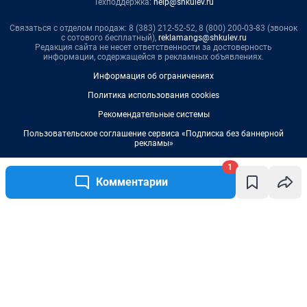
Техподдержка:
help@shkulev.ru
Связаться с отделом продаж: 8 (383) 212-52-52, 8 (800) 200-03-83 (звонок
с сотового бесплатный),
reklamangs@shkulev.ru
Редакция сайта не несет ответственности за достоверность
информации, содержащейся в рекламных объявлениях.
Информация об ограничениях
Политика использования cookies
Рекомендательные системы
Пользовательское соглашение сервиса «Подписка без баннерной
рекламы»
Политика конфиденциальности и обработки персональных данных и
1
правила использования сайта
Комментарии
Написать комментарий
© ООО «Сеть городских порталов»
© ООО «Интернет Технологии»