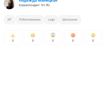
Надежда Маницкая
Корреспондент 161.RU
ИТ
Робототехника
Lego
Школьник
0
0
0
0
0