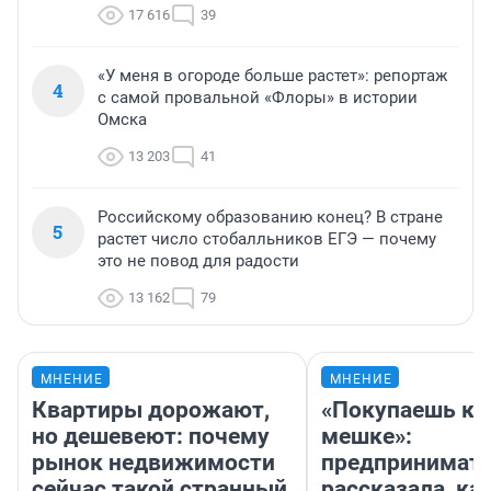
17 616
39
«У меня в огороде больше растет»: репортаж
4
с самой провальной «Флоры» в истории
Омска
13 203
41
Российскому образованию конец? В стране
5
растет число стобалльников ЕГЭ — почему
это не повод для радости
13 162
79
МНЕНИЕ
МНЕНИЕ
Квартиры дорожают,
«Покупаешь ко
но дешевеют: почему
мешке»:
рынок недвижимости
предпринимат
сейчас такой странный
рассказала, как