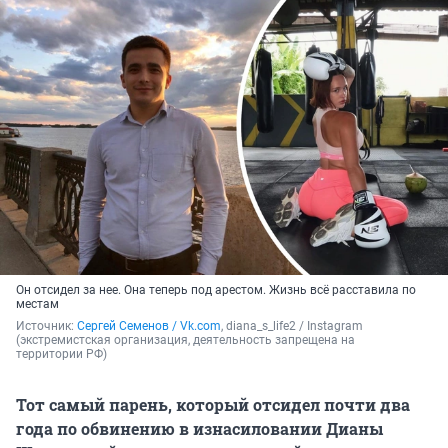
Он отсидел за нее. Она теперь под арестом. Жизнь всё расставила по
местам
Источник: 
Сергей Семенов / Vk.com
, diana_s_life2 / Instagram 
(экстремистская организация, деятельность запрещена на 
территории РФ)
Тот самый парень, который отсидел почти два
года по обвинению в изнасиловании Дианы