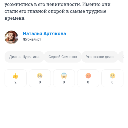
усомнились в его невиновности. Именно они
стали его главной опорой в самые трудные
времена.
Наталья Артякова
Журналист
Диана Шурыгина
Сергей Семенов
Уголовное дело
От
2
0
0
0
0