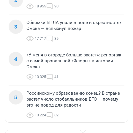
2
18 955
90
Обломки БПЛА упали в поле в окрестностях
3
Омска — вспыхнул пожар
17 717
39
«У меня в огороде больше растет»: репортаж
4
с самой провальной «Флоры» в истории
Омска
13 325
41
Российскому образованию конец? В стране
5
растет число стобалльников ЕГЭ — почему
это не повод для радости
13 224
82