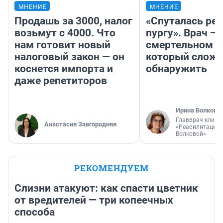
МНЕНИЕ
МНЕНИЕ
Продашь за 3000, налог
«Спуталась реч
возьмут с 4000. Что
пургу». Врач — 
нам готовит новый
смертельном д
налоговый закон — он
который слож
коснется импорта и
обнаружить
даже репетиторов
Ирина Волкова
Главврач клини
Анастасия Завгородняя
«Реабилитация 
Волковой»
РЕКОМЕНДУЕМ
Слизни атакуют: как спасти цветник
от вредителей — три копеечных
способа