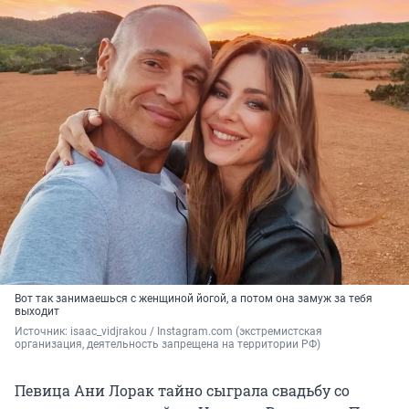
Вот так занимаешься с женщиной йогой, а потом она замуж за тебя
выходит
Источник: 
isaac_vidjrakou / Instagram.com (экстремистская 
организация, деятельность запрещена на территории РФ)
Певица Ани Лорак тайно сыграла свадьбу со