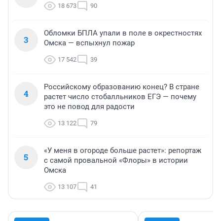
18 673
90
Обломки БПЛА упали в поле в окрестностях
3
Омска — вспыхнул пожар
17 542
39
Российскому образованию конец? В стране
4
растет число стобалльников ЕГЭ — почему
это не повод для радости
13 122
79
«У меня в огороде больше растет»: репортаж
5
с самой провальной «Флоры» в истории
Омска
13 107
41