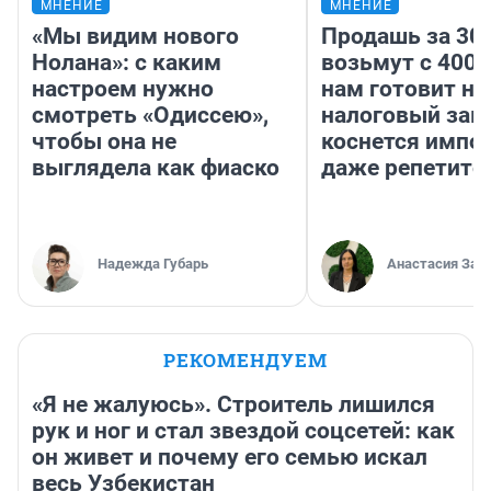
МНЕНИЕ
МНЕНИЕ
«Мы видим нового
Продашь за 300
Нолана»: с каким
возьмут с 4000
настроем нужно
нам готовит н
смотреть «Одиссею»,
налоговый зако
чтобы она не
коснется импор
выглядела как фиаско
даже репетито
Надежда Губарь
Анастасия Зав
РЕКОМЕНДУЕМ
«Я не жалуюсь». Строитель лишился
рук и ног и стал звездой соцсетей: как
он живет и почему его семью искал
весь Узбекистан