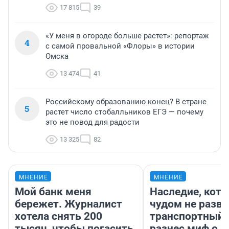
17 815
39
«У меня в огороде больше растет»: репортаж
4
с самой провальной «Флоры» в истории
Омска
13 474
41
Российскому образованию конец? В стране
5
растет число стобалльников ЕГЭ — почему
это не повод для радости
13 325
82
МНЕНИЕ
МНЕНИЕ
Мой банк меня
Наследие, кото
бережет. Журналист
чудом не разва
хотела снять 200
транспортный 
тысяч, чтобы погасить
разнес миф о 