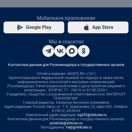
Мобильное приложение
Google Play
App Store
Мы в соцсетях
Контактные данные для Роскомнадзора и государственных органов
Сетевое издание «NGS55.RU» (18+)
Зарегистрировано Федеральной службой по надзору в сфере связи,
информационных технологий и массовых коммуникаций
(Роскомнадзор). Регистрационный номер и дата принятия решения о
регистрации - ЭЛ № ФС 77 - 78819 от 07.08.2020 г.
Учредитель: Общество с ограниченной ответственностью "ИНТЕРНЕТ
ТЕХНОЛОГИИ"
Главный редактор: Назарчук Ангелина Алексеевна
Адрес редакции: Россия, Омск, ул. Т. К. Щербанева, 25, офис 402, телефон
8 (3812) 38-08-69
Электронный адрес редакции:
ngs55@shkulev.ru
Контактные данные для Роскомнадзора и государственных органов:
juristnsk@shkulev.ru
Техподдержка:
help@shkulev.ru