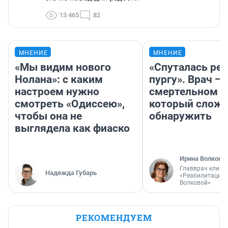
13 465
82
МНЕНИЕ
МНЕНИЕ
«Мы видим нового
«Спуталась реч
Нолана»: с каким
пургу». Врач — 
настроем нужно
смертельном д
смотреть «Одиссею»,
который слож
чтобы она не
обнаружить
выглядела как фиаско
Ирина Волкова
Главврач клини
Надежда Губарь
«Реабилитация 
Волковой»
РЕКОМЕНДУЕМ