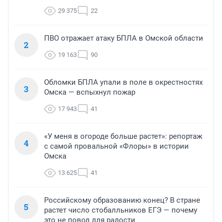
29 375
22
ПВО отражает атаку БПЛА в Омской области
2
19 163
90
Обломки БПЛА упали в поле в окрестностях
3
Омска — вспыхнул пожар
17 943
41
«У меня в огороде больше растет»: репортаж
4
с самой провальной «Флоры» в истории
Омска
13 625
41
Российскому образованию конец? В стране
5
растет число стобалльников ЕГЭ — почему
это не повод для радости