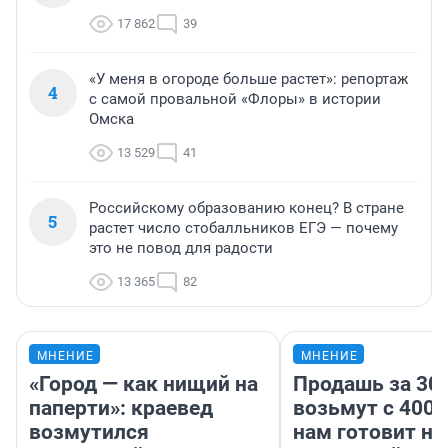
17 862
39
«У меня в огороде больше растет»: репортаж
4
с самой провальной «Флоры» в истории
Омска
13 529
41
Российскому образованию конец? В стране
5
растет число стобалльников ЕГЭ — почему
это не повод для радости
13 365
82
МНЕНИЕ
МНЕНИЕ
«Город — как нищий на
Продашь за 300
паперти»: краевед
возьмут с 4000
возмутился
нам готовит н