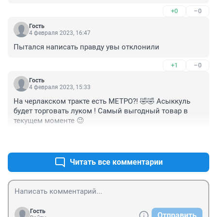
Омскшвейгалантерея, но это фейк ничего общего с 
+0
–0
этим нет. Очень похоже на место принудительного 
нахождения людей, помещение тюремного типа!
Гость
4 февраля 2023, 16:47
Пытался написать правду увы отклонили
+1
–0
Гость
4 февраля 2023, 15:33
На черлакском тракте есть МЕТРО?! 🤣🤣 Асыккуль 
будет торговать луком ! Самый выгодный товар в 
текущем моменте 😉
+1
–1
Читать все комментарии
Гость
Отправить