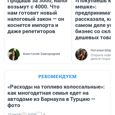
Продашь за 3000, налог
«Покупаешь ко
возьмут с 4000. Что
мешке»:
нам готовит новый
предпринимат
налоговый закон — он
рассказала, как
коснется импорта и
самом деле ус
даже репетиторов
бизнес со скл
дешевых това
Наталья Шорох
Анастасия Завгородняя
Открыла кофейн
деньги соцразв
РЕКОМЕНДУЕМ
«Расходы на топливо колоссальные»:
как многодетная семья едет на
автодоме из Барнаула в Турцию —
фото
15 часов
9 028
5