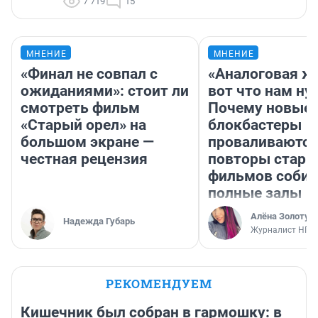
7 719
15
МНЕНИЕ
МНЕНИЕ
«Финал не совпал с
«Аналоговая ж
ожиданиями»: стоит ли
вот что нам ну
смотреть фильм
Почему новые
«Старый орел» на
блокбастеры
большом экране —
проваливаются,
честная рецензия
повторы стары
фильмов соби
полные залы
Алёна Золотух
Надежда Губарь
Журналист НГС
РЕКОМЕНДУЕМ
Кишечник был собран в гармошку: в