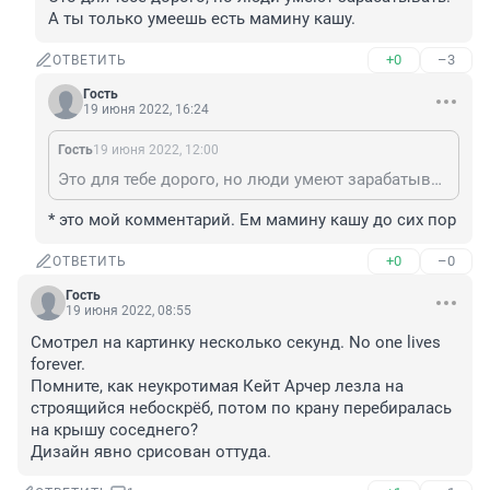
А ты только умеешь есть мамину кашу.
+0
–3
ОТВЕТИТЬ
Гость
19 июня 2022, 16:24
Гость
19 июня 2022, 12:00
Это для тебе дорого, но люди умеют зарабатывать. А ты только умеешь есть мамину кашу.
* это мой комментарий. Ем мамину кашу до сих пор
+0
–0
ОТВЕТИТЬ
Гость
19 июня 2022, 08:55
Смотрел на картинку несколько секунд. No one lives 
forever.

Помните, как неукротимая Кейт Арчер лезла на 
строящийся небоскрёб, потом по крану перебиралась 
на крышу соседнего?

Дизайн явно срисован оттуда.