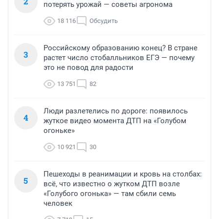
2
потерять урожай — советы агронома
18 116
Обсудить
Российскому образованию конец? В стране
3
растет число стобалльников ЕГЭ — почему
это не повод для радости
13 751
82
Люди разлетелись по дороге: появилось
4
жуткое видео момента ДТП на «Голубом
огоньке»
10 921
30
Пешеходы в реанимации и кровь на столбах:
5
всё, что известно о жутком ДТП возле
«Голубого огонька» — там сбили семь
человек