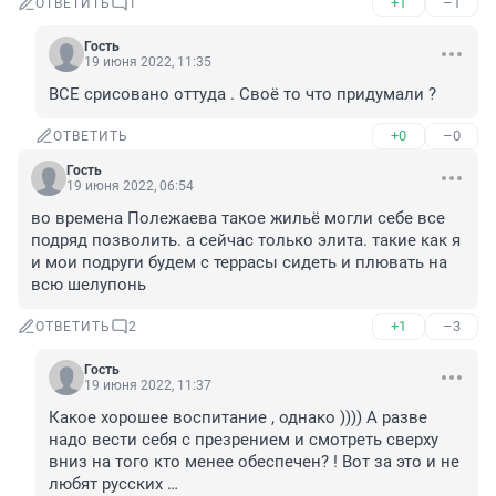
+1
–1
ОТВЕТИТЬ
1
Гость
19 июня 2022, 11:35
ВСЕ срисовано оттуда . Своё то что придумали ?
+0
–0
ОТВЕТИТЬ
Гость
19 июня 2022, 06:54
во времена Полежаева такое жильё могли себе все 
подряд позволить. а сейчас только элита. такие как я 
и мои подруги будем с террасы сидеть и плювать на 
всю шелупонь
+1
–3
ОТВЕТИТЬ
2
Гость
19 июня 2022, 11:37
Какое хорошее воспитание , однако )))) А разве 
надо вести себя с презрением и смотреть сверху 
вниз на того кто менее обеспечен? ! Вот за это и не 
любят русских …