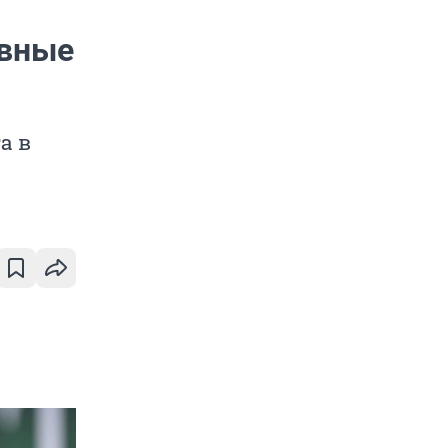
авные
а в