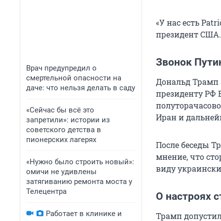
«У нас есть Pat
президент США.
Звонок Пути
Врач предупредил о
смертельной опасности на
Дональд Трамп а
даче: что нельзя делать в саду
президенту РФ 
полуторачасово
«Сейчас бы всё это
Иран и дальне
запретили»: истории из
советского детства в
пионерских лагерях
После беседы Т
мнение, что сто
«Нужно было строить новый»:
виду украински
омичи не удивлены
затягиванию ремонта моста у
Телецентра
О настроях с
Работает в клинике и
Трамп допустил