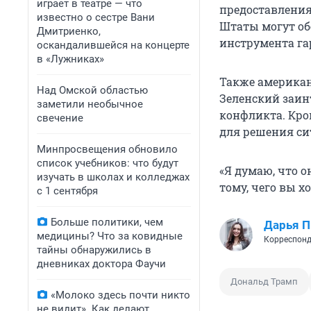
играет в театре — что
предоставления
известно о сестре Вани
Штаты могут об
Дмитриенко,
инструмента га
оскандалившейся на концерте
в «Лужниках»
Также американ
Над Омской областью
Зеленский заин
заметили необычное
конфликта. Кром
свечение
для решения си
Минпросвещения обновило
список учебников: что будут
«Я думаю, что о
изучать в школах и колледжах
тому, чего вы х
с 1 сентября
Больше политики, чем
Дарья П
медицины? Что за ковидные
Корреспонд
тайны обнаружились в
дневниках доктора Фаучи
Дональд Трамп
«Молоко здесь почти никто
не видит». Как делают