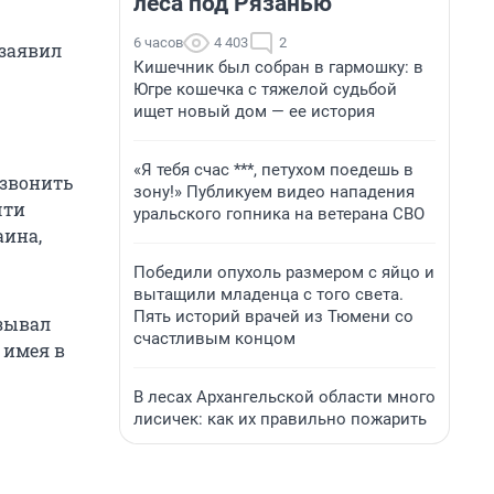
леса под Рязанью
6 часов
4 403
2
 заявил
Кишечник был собран в гармошку: в
Югре кошечка с тяжелой судьбой
ищет новый дом — ее история
«Я тебя счас ***, петухом поедешь в
озвонить
зону!» Публикуем видео нападения
чти
уральского гопника на ветерана СВО
аина,
Победили опухоль размером с яйцо и
вытащили младенца с того света.
Пять историй врачей из Тюмени со
азывал
счастливым концом
 имея в
В лесах Архангельской области много
лисичек: как их правильно пожарить