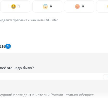
1
0
0
ыделите фрагмент и нажмите Ctrl+Enter
ИИ
9
всё это надо было?
 худший президент в истории России...только обещает