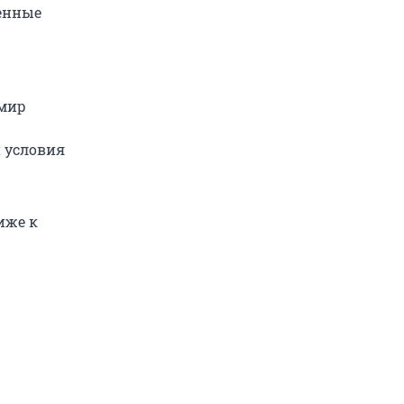
ненные
имир
и условия
иже к