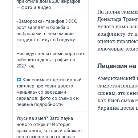
приютила дома 200 жирафов
— фото и видео
На полях самми
Дональда Трамп
«Заморозка» тарифов ЖКХ,
Белого дома оз
рост зарплат и борьба с
конфликту: от п
выбросами: с чем омские
кандидаты идут в Госдуму
оценок перспек
ключевые тезис
Нас ждут целых семь коротких
рабочих недель: график на
Лицензия на 
2027 год
Американский п
Как снимают детективный
самостоятельное
триллер про «свинцового
маньяка» со звездами
словам, это сн
сериалов: фото со съемок и
как Киев сможе
первые подробности
Украина после 
Укусила змея? Зато паука
нового открыл! История
арахнолога, который обожает
свою смертельно опасную