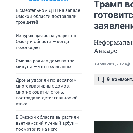
Трамп в
В смертельном ДТП на западе
готовитс
Омской области пострадали
трое детей
заявлен
Изнуряющая жара ударит по
Неформальн
Омску и области — когда
похолодает
Анкаре
Омичка родила дома за три
8 июля 2026, 20:23
минуты — что с малышом
9
коммент
Дроны ударили по десяткам
многоквартирных домов,
многие охватил огонь,
пострадали дети: главное об
атаке
В Омской области вырастили
вьетнамский лунный арбуз —
посмотрите на него