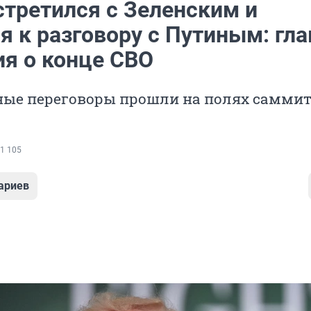
стретился с Зеленским и
я к разговору с Путиным: гл
ия о конце СВО
ые переговоры прошли на полях саммит
1 105
ариев