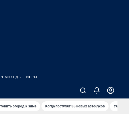
РОМОКОДЫ
ИГРЫ
товить огород к зиме
Когда поступят 35 новых автобусов
Убийца р