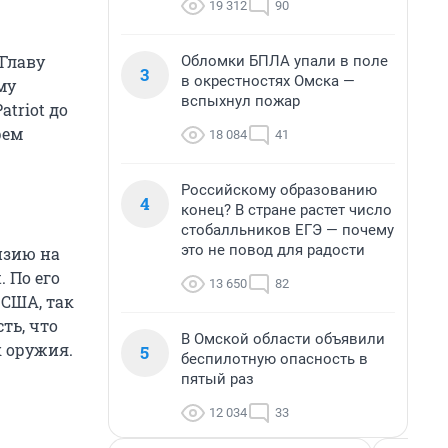
19 312
90
Главу
Обломки БПЛА упали в поле
3
в окрестностях Омска —
му
вспыхнул пожар
triot до
рем
18 084
41
Российскому образованию
4
конец? В стране растет число
стобалльников ЕГЭ — почему
это не повод для радости
нзию на
 По его
13 650
82
 США, так
ть, что
В Омской области объявили
 оружия.
5
беспилотную опасность в
пятый раз
12 034
33