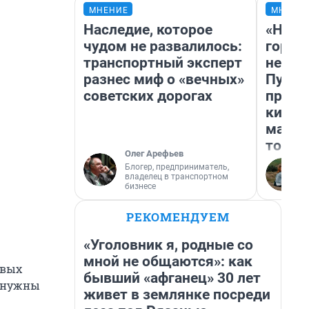
МНЕНИЕ
МНЕНИ
Наследие, которое
«Нет 
чудом не развалилось:
городо
транспортный эксперт
недоф
разнес миф о «вечных»
Путеш
советских дорогах
проех
килом
машин
того
Олег Арефьев
Блогер, предприниматель,
владелец в транспортном
бизнесе
РЕКОМЕНДУЕМ
«Уголовник я, родные со
мной не общаются»: как
овых
бывший «афганец» 30 лет
ь нужны
живет в землянке посреди