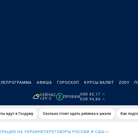
ЕЛЕПРОГРАММА
АФИША
ГОРОСКОП
КУРСЫ ВАЛЮТ
ZODY
П
USD 82,17
СЕЙЧАС
2
ПРОБКИ
+29°C
EUR 94,84
ты идут в Госдуму
Сколько стоит одеть ребенка к школе
Как подго
ЕРАЦИЯ НА УКРАИНЕ
ПЕРЕГОВОРЫ РОССИИ И США