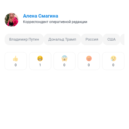
Алена Смагина
Корреспондент оперативной редакции
Владимир Путин
Дональд Трамп
Россия
США
Ук
0
1
0
0
0