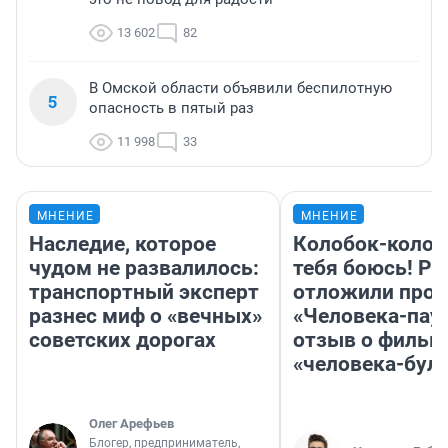
13 602
82
В Омской области объявили беспилотную
5
опасность в пятый раз
11 998
33
МНЕНИЕ
МНЕНИЕ
Наследие, которое
Колобок-колобо
чудом не развалилось:
тебя боюсь! Ра
транспортный эксперт
отложили прок
разнес миф о «вечных»
«Человека-пау
советских дорогах
отзыв о фильм
«человека-бул
Олег Арефьев
Блогер, предприниматель,