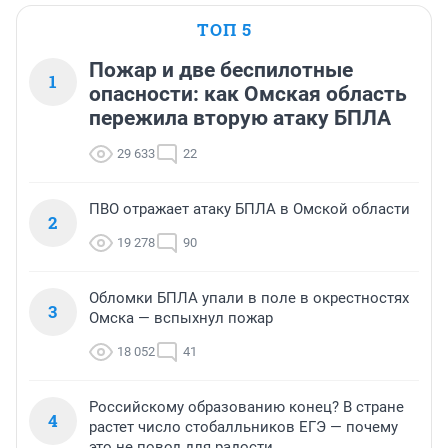
ТОП 5
Пожар и две беспилотные
1
опасности: как Омская область
пережила вторую атаку БПЛА
29 633
22
ПВО отражает атаку БПЛА в Омской области
2
19 278
90
Обломки БПЛА упали в поле в окрестностях
3
Омска — вспыхнул пожар
18 052
41
Российскому образованию конец? В стране
4
растет число стобалльников ЕГЭ — почему
это не повод для радости