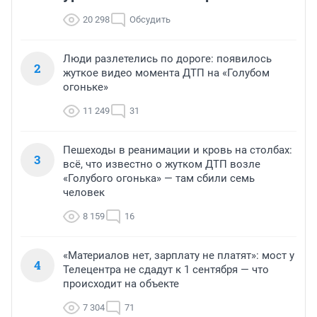
20 298
Обсудить
Люди разлетелись по дороге: появилось
2
жуткое видео момента ДТП на «Голубом
огоньке»
11 249
31
Пешеходы в реанимации и кровь на столбах:
3
всё, что известно о жутком ДТП возле
«Голубого огонька» — там сбили семь
человек
8 159
16
«Материалов нет, зарплату не платят»: мост у
4
Телецентра не сдадут к 1 сентября — что
происходит на объекте
7 304
71