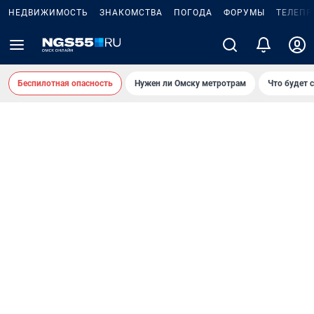
НЕДВИЖИМОСТЬ
ЗНАКОМСТВА
ПОГОДА
ФОРУМЫ
ТЕЛЕПР
Беспилотная опасность
Нужен ли Омску метротрам
Что будет 