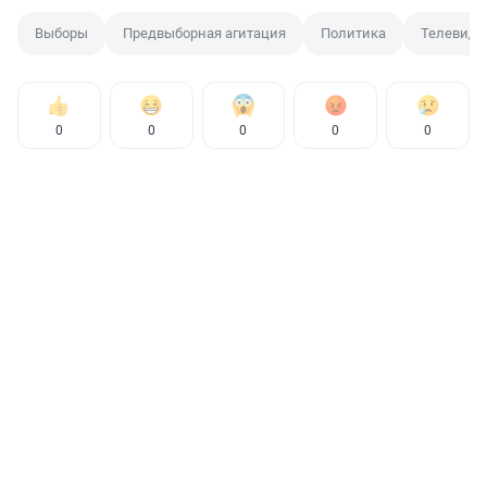
Выборы
Предвыборная агитация
Политика
Телевиде
0
0
0
0
0