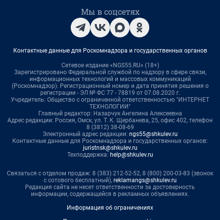
Мы в соцсетях
Контактные данные для Роскомнадзора и государственных органов
Сетевое издание «NGS55.RU» (18+)
Зарегистрировано Федеральной службой по надзору в сфере связи,
информационных технологий и массовых коммуникаций
(Роскомнадзор). Регистрационный номер и дата принятия решения о
регистрации - ЭЛ № ФС 77 - 78819 от 07.08.2020 г.
Учредитель: Общество с ограниченной ответственностью "ИНТЕРНЕТ
ТЕХНОЛОГИИ"
Главный редактор: Назарчук Ангелина Алексеевна
Адрес редакции: Россия, Омск, ул. Т. К. Щербанева, 25, офис 402, телефон
8 (3812) 38-08-69
Электронный адрес редакции:
ngs55@shkulev.ru
Контактные данные для Роскомнадзора и государственных органов:
juristnsk@shkulev.ru
Техподдержка:
help@shkulev.ru
Связаться с отделом продаж: 8 (383) 212-52-52, 8 (800) 200-03-83 (звонок
с сотового бесплатный),
reklamangs@shkulev.ru
Редакция сайта не несет ответственности за достоверность
информации, содержащейся в рекламных объявлениях.
Информация об ограничениях