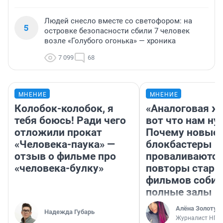
Людей снесло вместе со светофором: на
5
островке безопасности сбили 7 человек
возле «Голубого огонька» — хроника
7 099
68
МНЕНИЕ
МНЕНИЕ
Колобок-колобок, я
«Аналоговая ж
тебя боюсь! Ради чего
вот что нам ну
отложили прокат
Почему новые
«Человека-паука» —
блокбастеры
отзыв о фильме про
проваливаются,
«человека-булку»
повторы стары
фильмов соби
полные залы
Алёна Золотух
Надежда Губарь
Журналист НГС