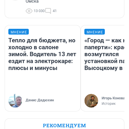
Омска
13 030
41
МНЕНИЕ
МНЕНИЕ
Тепло для бюджета, но
«Город — как н
холодно в салоне
паперти»: крае
зимой. Водитель 13 лет
возмутился
ездит на электрокаре:
установкой па
плюсы и минусы
Высоцкому в 
Игорь Коновал
Денис Дедюхин
Историк
РЕКОМЕНДУЕМ