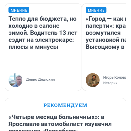
МНЕНИЕ
МНЕНИЕ
Тепло для бюджета, но
«Город — как н
холодно в салоне
паперти»: крае
зимой. Водитель 13 лет
возмутился
ездит на электрокаре:
установкой па
плюсы и минусы
Высоцкому в 
Игорь Коновал
Денис Дедюхин
Историк
РЕКОМЕНДУЕМ
«Четыре месяца больничных»: в
Ярославле автомобилист изувечил
пассажира «Яавтобуса»