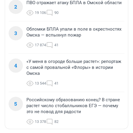
ПВО отражает атаку БПЛА в Омской области
2
19 106
90
Обломки БПЛА упали в поле в окрестностях
3
Омска — вспыхнул пожар
17 874
41
«У меня в огороде больше растет»: репортаж
4
с самой провальной «Флоры» в истории
Омска
13 544
41
Российскому образованию конец? В стране
5
растет число стобалльников ЕГЭ — почему
это не повод для радости
13 378
82