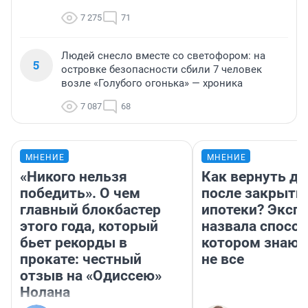
7 275
71
Людей снесло вместе со светофором: на
5
островке безопасности сбили 7 человек
возле «Голубого огонька» — хроника
7 087
68
МНЕНИЕ
МНЕНИЕ
«Никого нельзя
Как вернуть де
победить». О чем
после закрыти
главный блокбастер
ипотеки? Эксп
этого года, который
назвала способ
бьет рекорды в
котором знают
прокате: честный
не все
отзыв на «Одиссею»
Нолана