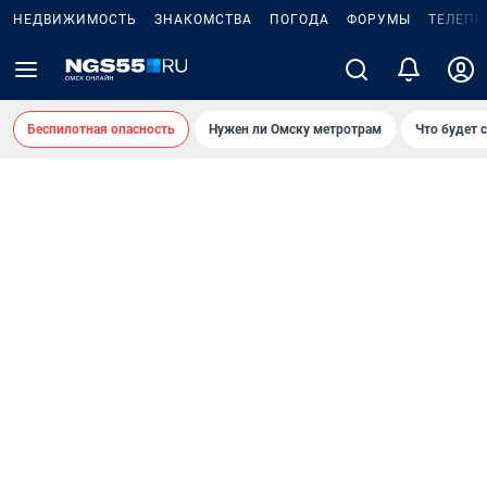
НЕДВИЖИМОСТЬ
ЗНАКОМСТВА
ПОГОДА
ФОРУМЫ
ТЕЛЕПР
Беспилотная опасность
Нужен ли Омску метротрам
Что будет 