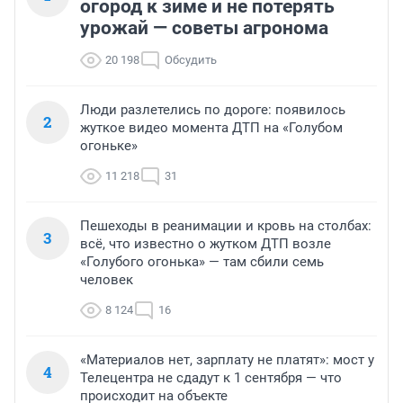
огород к зиме и не потерять
урожай — советы агронома
20 198
Обсудить
Люди разлетелись по дороге: появилось
2
жуткое видео момента ДТП на «Голубом
огоньке»
11 218
31
Пешеходы в реанимации и кровь на столбах:
3
всё, что известно о жутком ДТП возле
«Голубого огонька» — там сбили семь
человек
8 124
16
«Материалов нет, зарплату не платят»: мост у
4
Телецентра не сдадут к 1 сентября — что
происходит на объекте