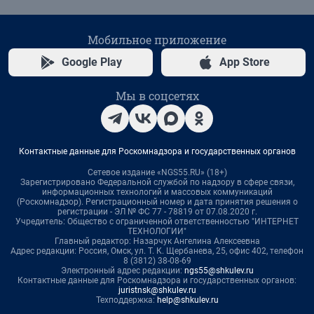
Мобильное приложение
Google Play
App Store
Мы в соцсетях
Контактные данные для Роскомнадзора и государственных органов
Сетевое издание «NGS55.RU» (18+)
Зарегистрировано Федеральной службой по надзору в сфере связи,
информационных технологий и массовых коммуникаций
(Роскомнадзор). Регистрационный номер и дата принятия решения о
регистрации - ЭЛ № ФС 77 - 78819 от 07.08.2020 г.
Учредитель: Общество с ограниченной ответственностью "ИНТЕРНЕТ
ТЕХНОЛОГИИ"
Главный редактор: Назарчук Ангелина Алексеевна
Адрес редакции: Россия, Омск, ул. Т. К. Щербанева, 25, офис 402, телефон
8 (3812) 38-08-69
Электронный адрес редакции:
ngs55@shkulev.ru
Контактные данные для Роскомнадзора и государственных органов:
juristnsk@shkulev.ru
Техподдержка:
help@shkulev.ru