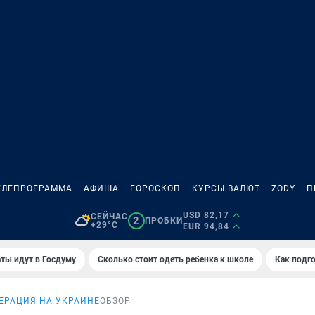
ЕЛЕПРОГРАММА
АФИША
ГОРОСКОП
КУРСЫ ВАЛЮТ
ZODY
П
USD 82,17
СЕЙЧАС
2
ПРОБКИ
+29°C
EUR 94,84
ты идут в Госдуму
Сколько стоит одеть ребенка к школе
Как подго
ЕРАЦИЯ НА УКРАИНЕ
ОБЗОР