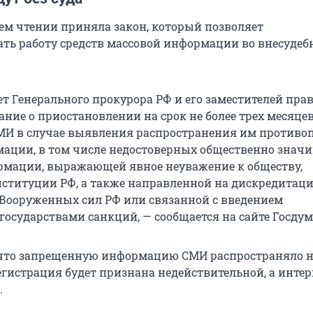
ьем чтении приняла закон, который позволяет
ть работу средств массовой информации во внесудеб
ет Генерального прокурора РФ и его заместителей пра
ание о приостановлении на срок не более трех месяце
МИ в случае выявления распространения им противо
ации, в том числе недостоверных общественно знач
рмации, выражающей явное неуважение к обществу,
онституции РФ, а также направленной на дискредитац
Вооруженных сил РФ или связанной с введением
осударствами санкций, — сообщается на сайте Госдум
 что запрещенную информацию СМИ распространяло н
егистрация будет признана недействительной, а интер
.