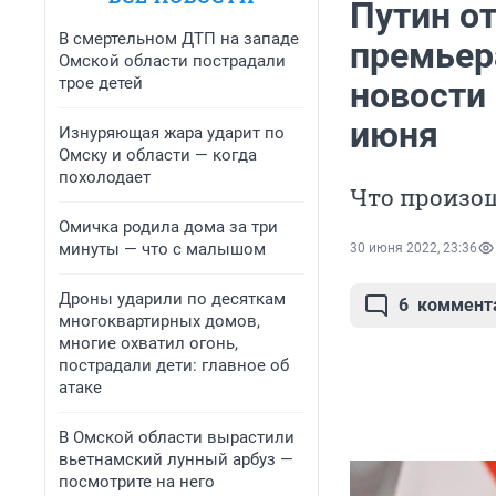
Путин от
В смертельном ДТП на западе
премьер
Омской области пострадали
трое детей
новости 
июня
Изнуряющая жара ударит по
Омску и области — когда
похолодает
Что произош
Омичка родила дома за три
минуты — что с малышом
30 июня 2022, 23:36
Дроны ударили по десяткам
6
коммент
многоквартирных домов,
многие охватил огонь,
пострадали дети: главное об
атаке
В Омской области вырастили
вьетнамский лунный арбуз —
посмотрите на него