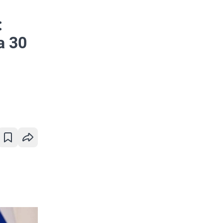
:
а 30