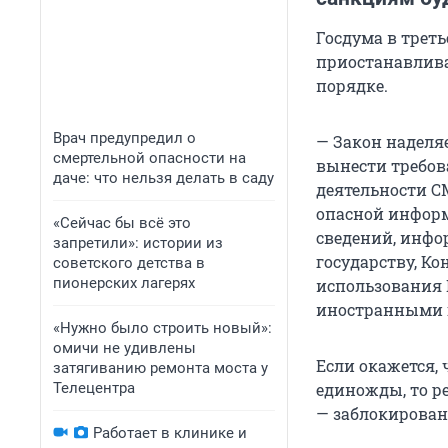
Госдума в трет
приостанавлива
порядке.
Врач предупредил о
— Закон наделя
смертельной опасности на
вынести требов
даче: что нельзя делать в саду
деятельности С
опасной информ
«Сейчас бы всё это
сведений, инфо
запретили»: истории из
государству, К
советского детства в
пионерских лагерях
использования 
иностранными г
«Нужно было строить новый»:
омичи не удивлены
Если окажется,
затягиванию ремонта моста у
Телецентра
единожды, то р
— заблокирован
Работает в клинике и