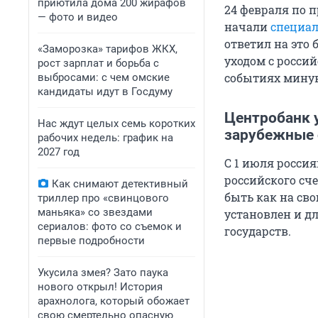
приютила дома 200 жирафов
24 февраля по 
— фото и видео
начали
специал
ответил на это
«Заморозка» тарифов ЖКХ,
уходом с росси
рост зарплат и борьба с
событиях минув
выбросами: с чем омские
кандидаты идут в Госдуму
Центробанк 
Нас ждут целых семь коротких
зарубежные 
рабочих недель: график на
2027 год
С 1 июля россия
российского сч
Как снимают детективный
быть как на сво
триллер про «свинцового
маньяка» со звездами
установлен и д
сериалов: фото со съемок и
государств.
первые подробности
Укусила змея? Зато паука
нового открыл! История
арахнолога, который обожает
свою смертельно опасную