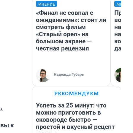
МНЕНИЕ
МНЕНИ
«Финал не совпал с
Прода
ожиданиями»: стоит ли
возьм
смотреть фильм
нам г
«Старый орел» на
налог
большом экране —
косне
честная рецензия
даже 
Надежда Губарь
РЕКОМЕНДУЕМ
Успеть за 25 минут: что
в.
можно приготовить в
сковороде быстро —
ывы к
простой и вкусный рецепт