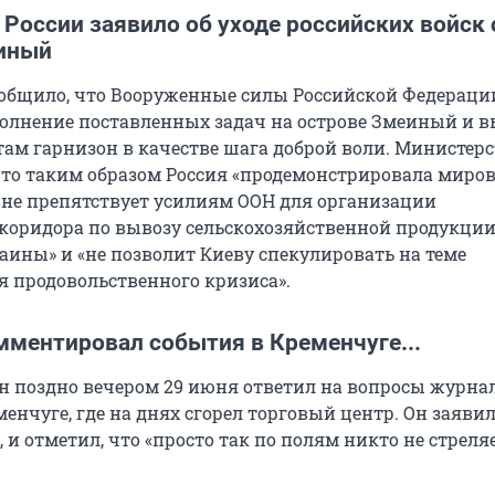
России заявило об уходе российских войск 
иный
общило, что Вооруженные силы Российской Федераци
лнение поставленных задач на острове Змеиный и 
ам гарнизон в качестве шага доброй воли. Министерс
что таким образом Россия «продемонстрировала миро
о не препятствует усилиям ООН для организации
коридора по вывозу сельскохозяйственной продукции
аины» и «не позволит Киеву спекулировать на теме
 продовольственного кризиса».
мментировал события в Кременчуге...
 поздно вечером 29 июня ответил на вопросы журнал
енчуге, где на днях сгорел торговый центр. Он заявил
, и отметил, что «просто так по полям никто не стреляе