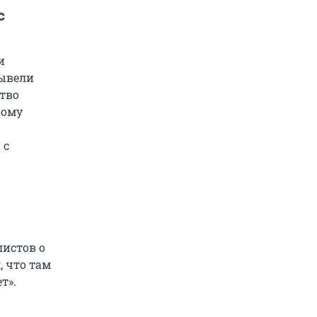
с
и
вывели
тво
вому
 с
истов о
, что там
т».