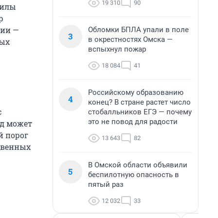
19 310
90
силы
р
нии —
Обломки БПЛА упали в поле
3
в окрестностях Омска —
ных
вспыхнул пожар
18 084
41
Российскому образованию
4
конец? В стране растет число
с
стобалльников ЕГЭ — почему
это не повод для радости
од может
й порог
13 643
82
твенных
В Омской области объявили
5
беспилотную опасность в
пятый раз
12 032
33