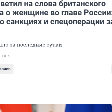
ветил на слова британского
а о женщине во главе России
о санкциях и спецоперации з
ло за последние сутки
1 815
ариев