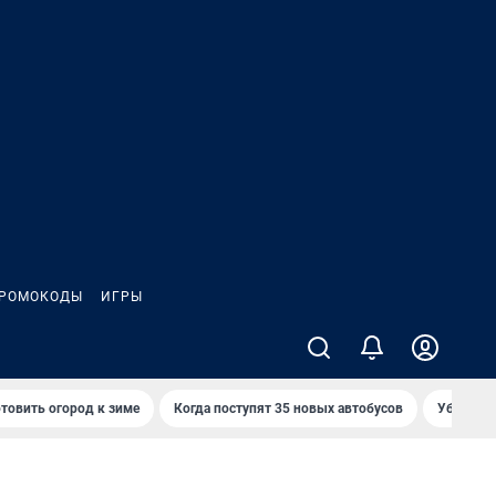
РОМОКОДЫ
ИГРЫ
товить огород к зиме
Когда поступят 35 новых автобусов
Убийца р