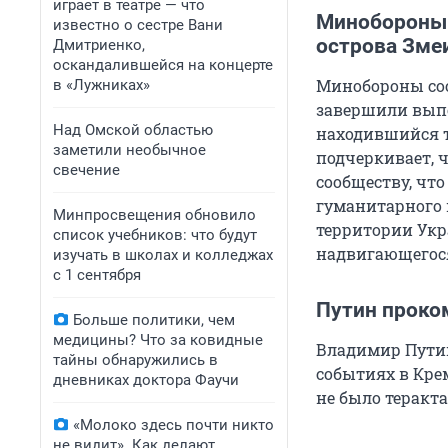
играет в театре — что
Минобороны 
известно о сестре Вани
острова Зме
Дмитриенко,
оскандалившейся на концерте
Минобороны со
в «Лужниках»
завершили выпо
Над Омской областью
находившийся т
заметили необычное
подчеркивает, 
свечение
сообществу, чт
гуманитарного 
Минпросвещения обновило
территории Укр
список учебников: что будут
надвигающегося
изучать в школах и колледжах
с 1 сентября
Путин проко
Больше политики, чем
медицины? Что за ковидные
Владимир Путин
тайны обнаружились в
событиях в Крем
дневниках доктора Фаучи
не было теракта
«Молоко здесь почти никто
не видит». Как делают