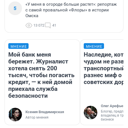
«У меня в огороде больше растет»: репортаж
5
с самой провальной «Флоры» в истории
Омска
13 072
41
МНЕНИЕ
МНЕНИЕ
Мой банк меня
Наследие, кото
бережет. Журналист
чудом не разва
хотела снять 200
транспортный 
тысяч, чтобы погасить
разнес миф о 
кредит, — к ней домой
советских доро
приехала служба
безопасности
Олег Арефьев
Блогер, предпри
Ксения Владимирская
владелец в тра
Автор мнения
бизнесе