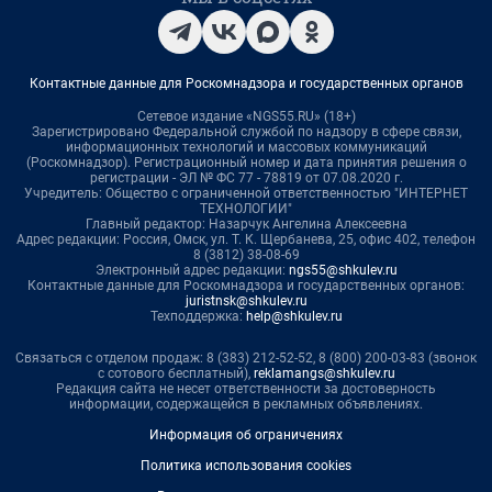
Контактные данные для Роскомнадзора и государственных органов
Сетевое издание «NGS55.RU» (18+)
Зарегистрировано Федеральной службой по надзору в сфере связи,
информационных технологий и массовых коммуникаций
(Роскомнадзор). Регистрационный номер и дата принятия решения о
регистрации - ЭЛ № ФС 77 - 78819 от 07.08.2020 г.
Учредитель: Общество с ограниченной ответственностью "ИНТЕРНЕТ
ТЕХНОЛОГИИ"
Главный редактор: Назарчук Ангелина Алексеевна
Адрес редакции: Россия, Омск, ул. Т. К. Щербанева, 25, офис 402, телефон
8 (3812) 38-08-69
Электронный адрес редакции:
ngs55@shkulev.ru
Контактные данные для Роскомнадзора и государственных органов:
juristnsk@shkulev.ru
Техподдержка:
help@shkulev.ru
Связаться с отделом продаж: 8 (383) 212-52-52, 8 (800) 200-03-83 (звонок
с сотового бесплатный),
reklamangs@shkulev.ru
Редакция сайта не несет ответственности за достоверность
информации, содержащейся в рекламных объявлениях.
Информация об ограничениях
Политика использования cookies