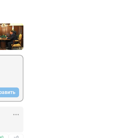
равить
+0
–0