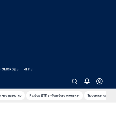
РОМОКОДЫ
ИГРЫ
, что известно
Разбор ДТП у «Голубого огонька»
Тюремная система