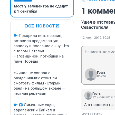
ПЕРЕЙТИ К ПУ
Мост у Телецентра не сдадут
1 комме
к 1 сентября
Ушёл в отставк
ВСЕ НОВОСТИ
Севастополя
Покорила пять вершин,
12 июля 2019, 10:38
оставила предсмертную
записку и послание сыну. Что
с телом Натальи
Наговициной, погибшей на
пике Победы
«Финал не совпал с
Гость
Войти
ожиданиями»: стоит ли
смотреть фильм «Старый
орел» на большом экране —
честная рецензия
Гость
12 июля 2019, 
А в новостях нап
Лимонные сады,
европейский Байкал и
ОТВЕТИТЬ