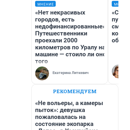
МНЕНИЕ
МНЕНИ
«Нет некрасивых
«Спут
городов, есть
пургу»
недофинансированные».
смерт
Путешественники
котор
проехали 2000
обнар
километров по Уралу на
машине — стоило ли оно
того
Екатерина Литкевич
РЕКОМЕНДУЕМ
«Не вольеры, а камеры
пыток»: девушка
пожаловалась на
состояние экопарка