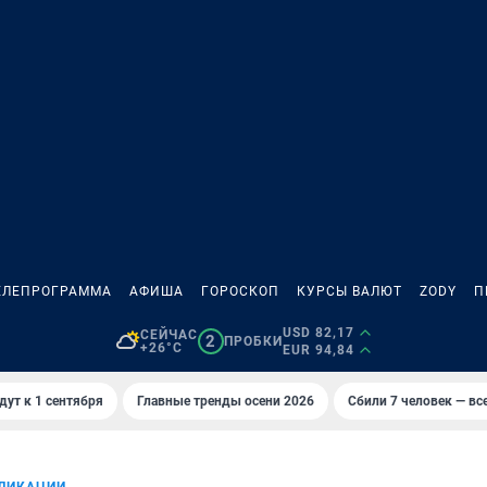
ЕЛЕПРОГРАММА
АФИША
ГОРОСКОП
КУРСЫ ВАЛЮТ
ZODY
П
USD 82,17
СЕЙЧАС
2
ПРОБКИ
+26°C
EUR 94,84
дут к 1 сентября
Главные тренды осени 2026
Сбили 7 человек — все