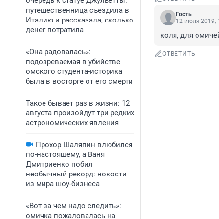
очередь к статуе Джульетты:
путешественница съездила в
Гость
Италию и рассказала, сколько
12 июля 2019, 
денег потратила
коля, для омиче
«Она радовалась»:
ОТВЕТИТЬ
подозреваемая в убийстве
омского студента-историка
была в восторге от его смерти
Такое бывает раз в жизни: 12
августа произойдут три редких
астрономических явления
Прохор Шаляпин влюбился
по-настоящему, а Ваня
Дмитриенко побил
необычный рекорд: новости
из мира шоу-бизнеса
«Вот за чем надо следить»:
омичка пожаловалась на