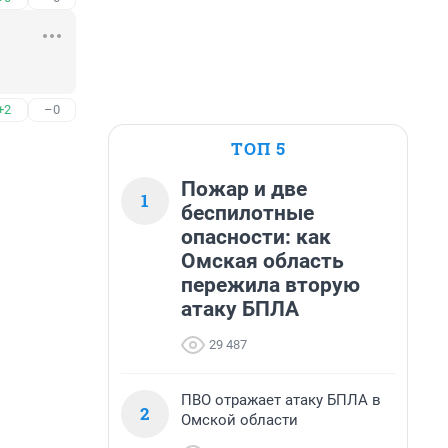
+2
–0
ТОП 5
Пожар и две
1
беспилотные
опасности: как
Омская область
пережила вторую
атаку БПЛА
29 487
ПВО отражает атаку БПЛА в
2
Омской области