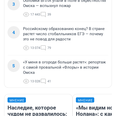
Обломки БПЛА упали в поле в окрестностях
3
Омска — вспыхнул пожар
17 443
39
Российскому образованию конец? В стране
4
растет число стобалльников ЕГЭ — почему
это не повод для радости
13 074
79
«У меня в огороде больше растет»: репортаж
5
с самой провальной «Флоры» в истории
Омска
13 028
41
МНЕНИЕ
МНЕНИЕ
Наследие, которое
«Мы видим нов
чудом не развалилось:
Нолана»: с как