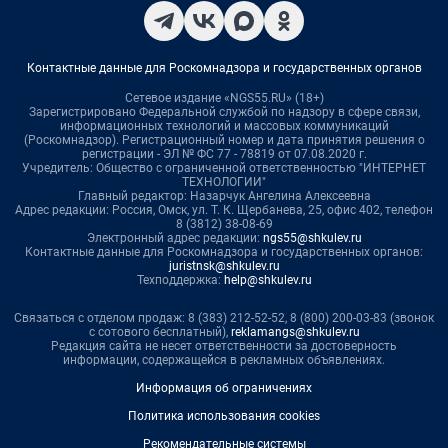
Контактные данные для Роскомнадзора и государственных органов
Сетевое издание «NGS55.RU» (18+)
Зарегистрировано Федеральной службой по надзору в сфере связи,
информационных технологий и массовых коммуникаций
(Роскомнадзор). Регистрационный номер и дата принятия решения о
регистрации - ЭЛ № ФС 77 - 78819 от 07.08.2020 г.
Учредитель: Общество с ограниченной ответственностью "ИНТЕРНЕТ
ТЕХНОЛОГИИ"
Главный редактор: Назарчук Ангелина Алексеевна
Адрес редакции: Россия, Омск, ул. Т. К. Щербанева, 25, офис 402, телефон
8 (3812) 38-08-69
Электронный адрес редакции:
ngs55@shkulev.ru
Контактные данные для Роскомнадзора и государственных органов:
juristnsk@shkulev.ru
Техподдержка:
help@shkulev.ru
Связаться с отделом продаж: 8 (383) 212-52-52, 8 (800) 200-03-83 (звонок
с сотового бесплатный),
reklamangs@shkulev.ru
Редакция сайта не несет ответственности за достоверность
информации, содержащейся в рекламных объявлениях.
Информация об ограничениях
Политика использования cookies
Рекомендательные системы