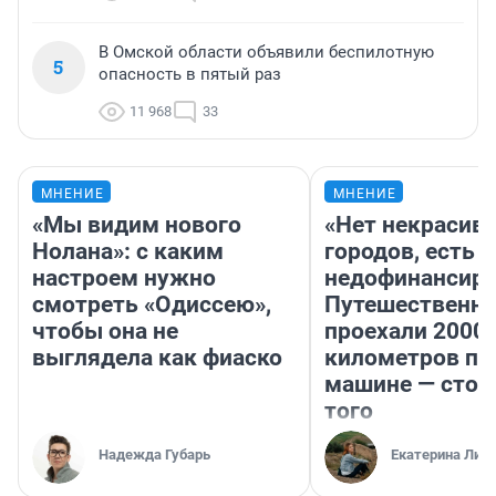
В Омской области объявили беспилотную
5
опасность в пятый раз
11 968
33
МНЕНИЕ
МНЕНИЕ
«Мы видим нового
«Нет некрасив
Нолана»: с каким
городов, есть
настроем нужно
недофинансиро
смотреть «Одиссею»,
Путешественн
чтобы она не
проехали 2000
выглядела как фиаско
километров по 
машине — стои
того
Надежда Губарь
Екатерина Лит