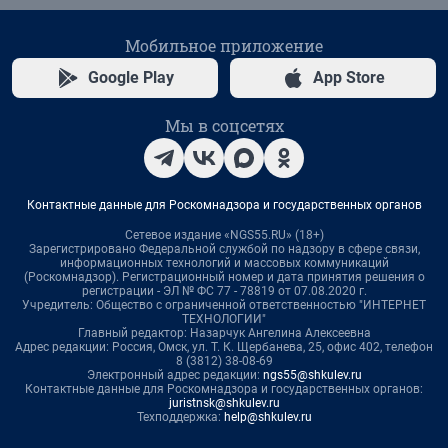
Мобильное приложение
Google Play
App Store
Мы в соцсетях
Контактные данные для Роскомнадзора и государственных органов
Сетевое издание «NGS55.RU» (18+)
Зарегистрировано Федеральной службой по надзору в сфере связи,
информационных технологий и массовых коммуникаций
(Роскомнадзор). Регистрационный номер и дата принятия решения о
регистрации - ЭЛ № ФС 77 - 78819 от 07.08.2020 г.
Учредитель: Общество с ограниченной ответственностью "ИНТЕРНЕТ
ТЕХНОЛОГИИ"
Главный редактор: Назарчук Ангелина Алексеевна
Адрес редакции: Россия, Омск, ул. Т. К. Щербанева, 25, офис 402, телефон
8 (3812) 38-08-69
Электронный адрес редакции:
ngs55@shkulev.ru
Контактные данные для Роскомнадзора и государственных органов:
juristnsk@shkulev.ru
Техподдержка:
help@shkulev.ru