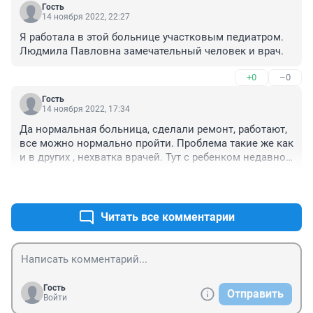
Гость
14 ноября 2022, 22:27
Я работала в этой больнице участковым педиатром. 
Людмила Павловна замечательный человек и врач.
+0
–0
Гость
14 ноября 2022, 17:34
Да нормальная больница, сделали ремонт, работают, 
все можно нормально пройти. Проблема такие же как 
и в других , нехватка врачей. Тут с ребенком недавно 
ездили в травматологию, а Амур относится к 
+0
–0
больнице на Энтузиастов. Вот там поликлиника такая 
ветхая....по сравнению с нашей 4 - бомжатник. Там 
главврача не хотят уволить ?
Читать все комментарии
Гость
Отправить
Войти