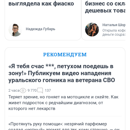
выглядела как фиаско
бизнес со скл
дешевых това
Наталья Шорох
Надежда Губарь
Открыла кофейн
деньги соцразв
РЕКОМЕНДУЕМ
«Я тебя счас ***, петухом поедешь в
зону!» Публикуем видео нападения
уральского гопника на ветерана СВО
2 часа
9 770
137
Теряет зрение, но гоняет на мотоцикле и скейте. Как
живет подросток с редчайшим диагнозом, от
которого нет лекарств
«Протянуть руку помощи»: незрячий парфюмер
создал «уютный» аромат для тех, кому страшно, — он