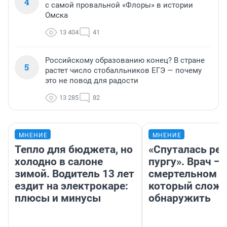
4
с самой провальной «Флоры» в истории
Омска
13 404
41
Российскому образованию конец? В стране
5
растет число стобалльников ЕГЭ — почему
это не повод для радости
13 285
82
МНЕНИЕ
МНЕНИЕ
Тепло для бюджета, но
«Спуталась реч
холодно в салоне
пургу». Врач — 
зимой. Водитель 13 лет
смертельном д
ездит на электрокаре:
который слож
плюсы и минусы
обнаружить