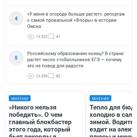
«У меня в огороде больше растет»: репортаж
4
с самой провальной «Флоры» в истории
Омска
13 522
41
Российскому образованию конец? В стране
5
растет число стобалльников ЕГЭ — почему
это не повод для радости
13 359
82
МНЕНИЕ
МНЕНИЕ
«Никого нельзя
Тепло для бюд
победить». О чем
холодно в сало
главный блокбастер
зимой. Водител
этого года, который
ездит на элект
бьет рекорды в
плюсы и мину