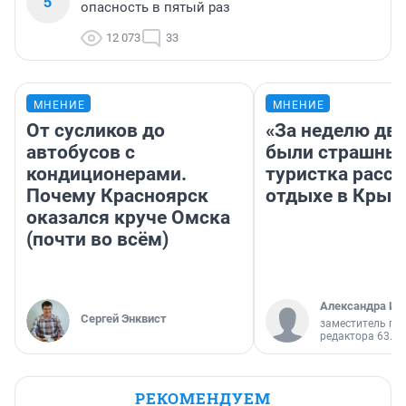
5
опасность в пятый раз
12 073
33
МНЕНИЕ
МНЕНИЕ
От сусликов до
«За неделю две
автобусов с
были страшные
кондиционерами.
туристка расск
Почему Красноярск
отдыхе в Крым
оказался круче Омска
(почти во всём)
Александра Ис
Сергей Энквист
заместитель гл
редактора 63.RU
РЕКОМЕНДУЕМ