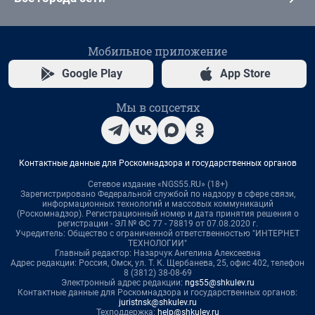
Мобильное приложение
Google Play
App Store
Мы в соцсетях
Контактные данные для Роскомнадзора и государственных органов
Сетевое издание «NGS55.RU» (18+)
Зарегистрировано Федеральной службой по надзору в сфере связи,
информационных технологий и массовых коммуникаций
(Роскомнадзор). Регистрационный номер и дата принятия решения о
регистрации - ЭЛ № ФС 77 - 78819 от 07.08.2020 г.
Учредитель: Общество с ограниченной ответственностью "ИНТЕРНЕТ
ТЕХНОЛОГИИ"
Главный редактор: Назарчук Ангелина Алексеевна
Адрес редакции: Россия, Омск, ул. Т. К. Щербанева, 25, офис 402, телефон
8 (3812) 38-08-69
Электронный адрес редакции:
ngs55@shkulev.ru
Контактные данные для Роскомнадзора и государственных органов:
juristnsk@shkulev.ru
Техподдержка:
help@shkulev.ru