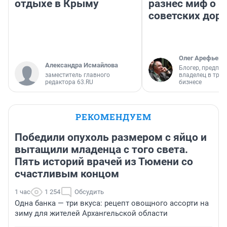
отдыхе в Крыму
разнес миф о 
советских доро
Олег Арефьев
Александра Исмайлова
Блогер, предпри
заместитель главного
владелец в тра
редактора 63.RU
бизнесе
РЕКОМЕНДУЕМ
Победили опухоль размером с яйцо и
вытащили младенца с того света.
Пять историй врачей из Тюмени со
счастливым концом
1 час
1 254
Обсудить
Одна банка — три вкуса: рецепт овощного ассорти на
зиму для жителей Архангельской области